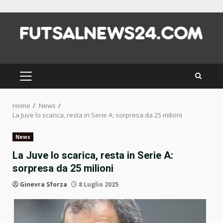
Skip
to
content
PRIMARY
MENU
Home
News
La Juve lo scarica, resta in Serie A: sorpresa da 25 milioni
News
La Juve lo scarica, resta in Serie A:
sorpresa da 25 milioni
Ginevra Sforza
8 Luglio 2025