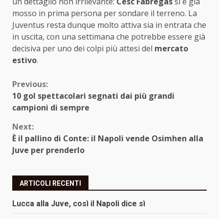
un dettaglio non irrilevante:
Cesc Fabregas
si è già
mosso in prima persona per sondare il terreno. La
Juventus resta dunque molto attiva sia in entrata che
in uscita, con una settimana che potrebbe essere già
decisiva per uno dei colpi più attesi del
mercato
estivo
.
Continue
Previous:
10 gol spettacolari segnati dai più grandi
Reading
campioni di sempre
Next:
È il pallino di Conte: il Napoli vende Osimhen alla
Juve per prenderlo
ARTICOLI RECENTI
Lucca alla Juve, così il Napoli dice sì