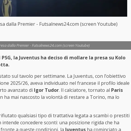
sa dalla Premier - Futsalnews24.com (screen Youtube)
resa dalla Premier - Futsalnews24.com (screen Youtube)
 PSG, la Juventus ha deciso di mollare la presa su Kolo
tta.
stato sul tavolo per settimane. La Juventus, con l’obiettivo
gione 2025/26, aveva individuato nel francese il profilo ideale
parto avanzato di
Igor Tudor
. Il calciatore, tornato al
Paris
n ha mai nascosto la volontà di restare a Torino, ma lo
fiutato qualsiasi tipo di trattativa legata a scambi o prestiti
n intende concedere sconti: una posizione rigida che ha
i fronte a queste condizioni, la
Juventus
ha cominciato a