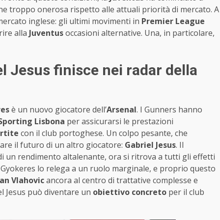
e troppo onerosa rispetto alle attuali priorità di mercato. A
mercato inglese: gli ultimi movimenti in
Premier League
ire alla
Juventus
occasioni alternative. Una, in particolare,
l Jesus finisce nei radar della
res
è un nuovo giocatore dell’
Arsenal
. I Gunners hanno
Sporting Lisbona
per assicurarsi le prestazioni
rtite
con il club portoghese. Un colpo pesante, che
are il futuro di un altro giocatore:
Gabriel Jesus
. Il
di un rendimento altalenante, ora si ritrova a tutti gli effetti
di Gyokeres lo relega a un ruolo marginale, e proprio questo
an Vlahovic
ancora al centro di trattative complesse e
iel Jesus può diventare un
obiettivo concreto
per il club