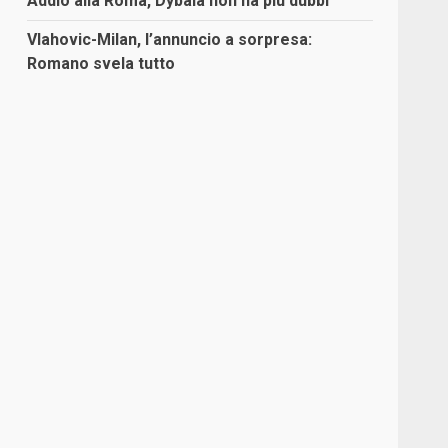
Addio alla Roma, Dybala non ha più dubbi
Vlahovic-Milan, l’annuncio a sorpresa:
Romano svela tutto