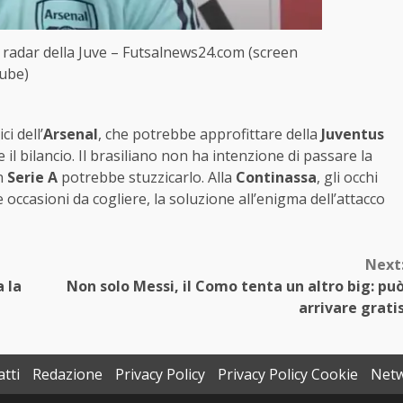
ei radar della Juve – Futsalnews24.com (screen
ube)
i dell’
Arsenal
, che potrebbe approfittare della
Juventus
 il bilancio. Il brasiliano non ha intenzione di passare la
in
Serie A
potrebbe stuzzicarlo. Alla
Continassa
, gli occhi
e occasioni da cogliere, la soluzione all’enigma dell’attacco
Next
a la
Non solo Messi, il Como tenta un altro big: pu
arrivare grati
tti
Redazione
Privacy Policy
Privacy Policy Cookie
Net