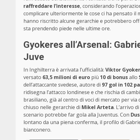
raffreddare l’interesse
, considerando l’operazion
complicare ulteriormente le cose ci ha pensato il 
hanno riscritto alcune gerarchie e potrebbero offr
sta prendendo piede nelle ultime ore.
Gyokeres all’Arsenal: Gabrie
Juve
In Inghilterra è arrivata l’ufficialità:
Viktor Gyoke
versato
63,5 milioni di euro
più
10 di bonus
allo
dell’attaccante svedese, autore di
97 gol in 102 pa
ridisegna l’attacco londinese e che rischia di cambi
brasiliano, già al centro di voci di mercato per via 
chiuso nelle gerarchie di
Mikel Arteta
. L’arrivo 
scenario potrebbe far gola alla Juventus. Con
Dus
lontano da una piena conferma, il profilo di Gabr
bianconero.