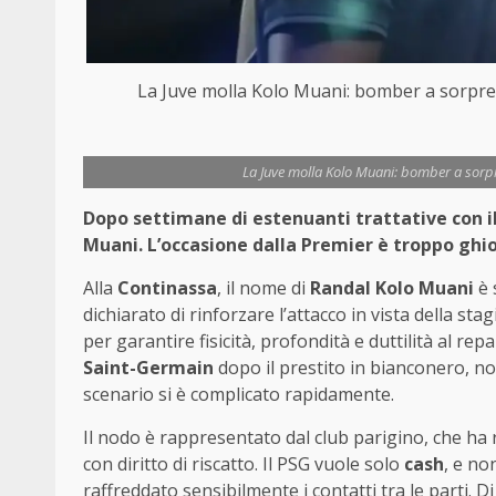
La Juve molla Kolo Muani: bomber a sorpre
La Juve molla Kolo Muani: bomber a sorp
Dopo settimane di estenuanti trattative con il
Muani. L’occasione dalla Premier è troppo ghio
Alla
Continassa
, il nome di
Randal Kolo Muani
è 
dichiarato di rinforzare l’attacco in vista della sta
per garantire fisicità, profondità e duttilità al re
Saint-Germain
dopo il prestito in bianconero, no
scenario si è complicato rapidamente.
Il nodo è rappresentato dal club parigino, che ha ri
con diritto di riscatto. Il PSG vuole solo
cash
, e no
raffreddato sensibilmente i contatti tra le parti. D