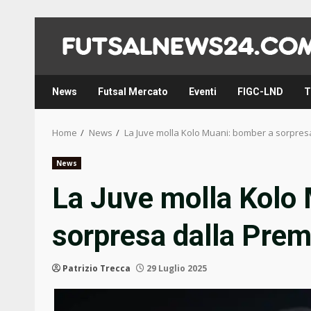
Skip
to
content
News
Futsal Mercato
Eventi
FIGC-LND
T
Home
News
La Juve molla Kolo Muani: bomber a sorpres
News
La Juve molla Kolo
sorpresa dalla Prem
Patrizio Trecca
29 Luglio 2025