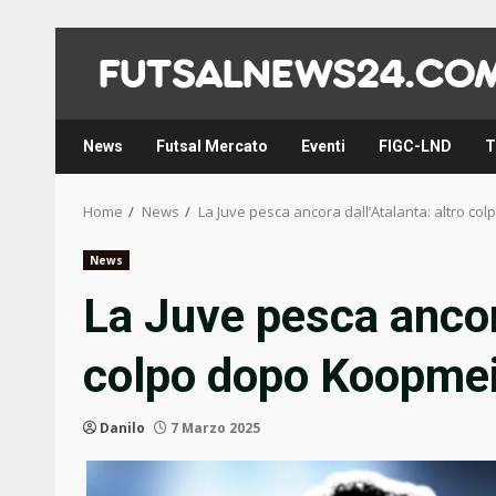
Skip
to
content
News
Futsal Mercato
Eventi
FIGC-LND
T
Home
News
La Juve pesca ancora dall’Atalanta: altro c
News
La Juve pesca ancora
colpo dopo Koopme
Danilo
7 Marzo 2025