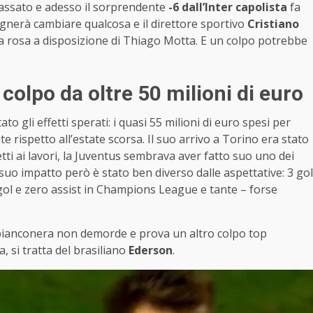
bassato e adesso il sorprendente
-6 dall’Inter capolista
fa
sognerà cambiare qualcosa e il direttore sportivo
Cristiano
la rosa a disposizione di Thiago Motta. E un colpo potrebbe
 colpo da oltre 50 milioni di euro
o gli effetti sperati: i quasi 55 milioni di euro spesi per
 rispetto all’estate scorsa. Il suo arrivo a Torino era stato
ti ai lavori, la Juventus sembrava aver fatto suo uno dei
 suo impatto però è stato ben diverso dalle aspettative: 3 gol
o gol e zero assist in Champions League e tante – forse
 bianconera non demorde e prova un altro colpo top
, si tratta del brasiliano
Ederson
.