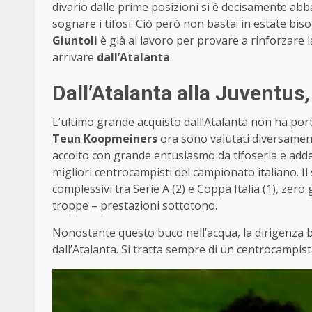
divario dalle prime posizioni si è decisamente ab
sognare i tifosi. Ciò però non basta: in estate bi
Giuntoli
è già al lavoro per provare a rinforzare 
arrivare
dall’Atalanta
.
Dall’Atalanta alla Juventus,
L’ultimo grande acquisto dall’Atalanta non ha portat
Teun Koopmeiners
ora sono valutati diversamente
accolto con grande entusiasmo da tifoseria e addet
migliori centrocampisti del campionato italiano. Il
complessivi tra Serie A (2) e Coppa Italia (1), zer
troppe – prestazioni sottotono.
Nonostante questo buco nell’acqua, la dirigenza
dall’Atalanta. Si tratta sempre di un centrocampista