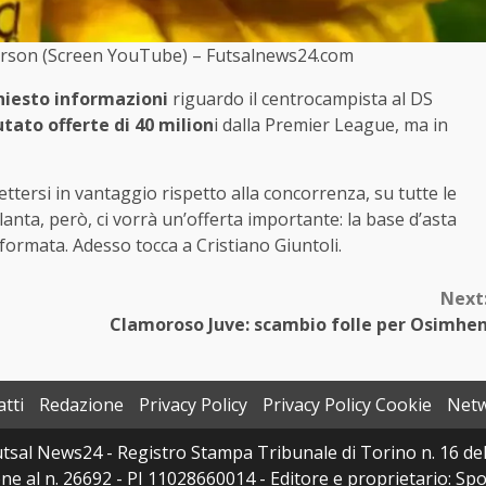
Ederson (Screen YouTube) – Futsalnews24.com
hiesto informazioni
riguardo il centrocampista al DS
iutato offerte di 40 milion
i dalla Premier League, ma in
ttersi in vantaggio rispetto alla concorrenza, su tutte le
alanta, però, ci vorrà un’offerta importante: la base d’asta
informata. Adesso tocca a Cristiano Giuntoli.
Next
Clamoroso Juve: scambio folle per Osimhe
tti
Redazione
Privacy Policy
Privacy Policy Cookie
Net
sal News24 - Registro Stampa Tribunale di Torino n. 16 del 
e al n. 26692 - PI 11028660014 - Editore e proprietario: Sport