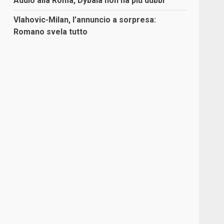
Addio alla Roma, Dybala non ha più dubbi
Vlahovic-Milan, l’annuncio a sorpresa:
Romano svela tutto