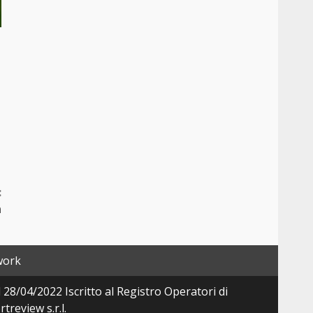
:
n
work
28/04/2022 Iscritto al Registro Operatori di
review s.r.l.