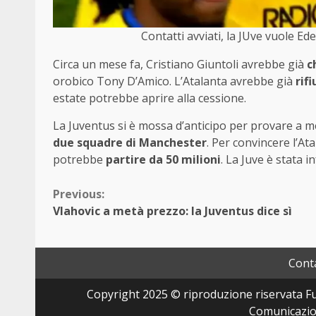
Contatti avviati, la JUve vuole 
Circa un mese fa, Cristiano Giuntoli avrebbe già
c
orobico Tony D’Amico. L’Atalanta avrebbe già
rif
estate potrebbe aprire alla cessione.
La Juventus si è mossa d’anticipo per provare a me
due squadre di Manchester
. Per convincere l’At
potrebbe
partire da 50 milioni
. La Juve è stata 
Continue
Previous:
Vlahovic a metà prezzo: la Juventus dice sì
Reading
Conta
Copyright 2025 © riproduzione riservata Fut
Comunicazion