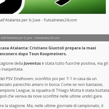
all'Atalanta per ls Juve - Futsalnews24.com
dall'Atalanta per ls Juve - Futsalnews24.com
 casa Atalanta: Cristiano Giuntoli prepara la maxi
 bianconero dopo Teun Koopmeiners.
stagione della
Juventus
è stata tutto fuorché positiva, ma gli
 inaspettata.
del PSV Eindhoven, sconfitto poi per 7-1 in casa da un
a lasciato parecchio amaro in bocca. Come se non bastasse,
ampions League, la squadra di Thiago Motta è stata buttata
li che veniva da nove sconfitte nelle ultime undici gare.
 la stagione. Ma, nelle ultime giornate di campionato, il