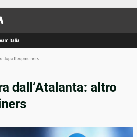
eam Italia
olpo dopo Koopmeiners
 dall’Atalanta: altro
iners