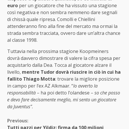
euro
per un giocatore che ha vissuto una stagione
così negativa e non sembra nemmeno dare segnali
di chissà quale ripresa. Comolli e Chiellini
attenderanno fino alla fine del mercato ma ormai la
strada sembra tracciata, ovvero dare un’altra chance
al classe 1998.
Tuttavia nella prossima stagione Koopmeiners
dovrà davvero dimostrare di valere la cifra spesa per
acquistarlo dalla Dea. Tocca al giocatore alzare il
livello,
mentre Tudor dovrà riuscire in ciò in cui ha
fallito Thiago Motta
: trovare la migliore posizione
in campo per l’ex AZ Alkmaar. “
Io avverto la
responsabilità
– ha poi detto l’olandese –
so che posso
e devo fare decisamente meglio, mi sento un giocatore
da Juventus”.
Continue
Previous:
Tutti pazzi per Yildiz: firma da 100 milioni