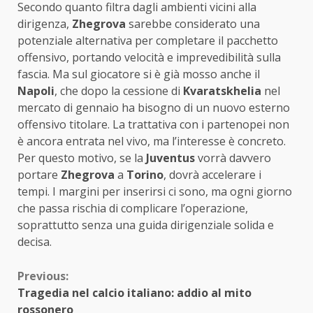
Secondo quanto filtra dagli ambienti vicini alla
dirigenza,
Zhegrova
sarebbe considerato una
potenziale alternativa per completare il pacchetto
offensivo, portando velocità e imprevedibilità sulla
fascia. Ma sul giocatore si è già mosso anche il
Napoli
, che dopo la cessione di
Kvaratskhelia
nel
mercato di gennaio ha bisogno di un nuovo esterno
offensivo titolare. La trattativa con i partenopei non
è ancora entrata nel vivo, ma l’interesse è concreto.
Per questo motivo, se la
Juventus
vorrà davvero
portare
Zhegrova
a
Torino
, dovrà accelerare i
tempi. I margini per inserirsi ci sono, ma ogni giorno
che passa rischia di complicare l’operazione,
soprattutto senza una guida dirigenziale solida e
decisa.
Continue
Previous:
Tragedia nel calcio italiano: addio al mito
Reading
rossonero