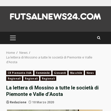
Skip
to
content
PRIMARY
MENU
Home
News
La lettera di Mossino a tutte le società di Piemonte e Valle
d’Aosta
CR Piemonte-VdA
Femminile
Giovanili
Maschile
News
Regionali
Regionali
Regionali
La lettera di Mossino a tutte le società di
Piemonte e Valle d’Aosta
Redazione
10 Marzo 2020