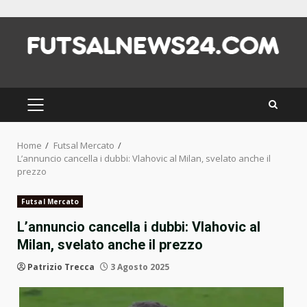
Skip
to
content
PRIMARY
MENU
Home
Futsal Mercato
L’annuncio cancella i dubbi: Vlahovic al Milan, svelato anche il
prezzo
Futsal Mercato
L’annuncio cancella i dubbi: Vlahovic al
Milan, svelato anche il prezzo
Patrizio Trecca
3 Agosto 2025