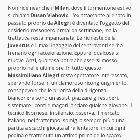
Non ride neanche il
Milan
, dove il tormentone estivo
si chiama
Dusan Vlahovic
. L’ex attaccante allenato in
passato proprio da
Allegri
è diventato l’oggetto del
desiderio rossonero ormai da settimane, ma la
trattativa resta impantanata. Le richieste della
Juventus
e il maxi ingaggio del centravanti serbo
frenano ogni accelerazione. Eppure, qualcosa si
muove. Anzi, qualcosa potrebbe essersi mosso
proprio nelle ultime ore. In tutto questo,
Massimiliano Allegri
resta spettatore interessato,
sperando forse in un clamoroso ricongiungimento,
consapevole che le priorità della dirigenza
bianconera sono un assist: piazzare gli esuberi,
sistemare i conti e magari lanciare qualche giovane. Il
tecnico livornese, in silenzio, osserva. Il mercato
italiano, nel frattempo, somiglia sempre più a una
partita a scacchi giocata al rallentatore, in cui ogni
pedina è trattenuta un attimo prima dello scacco.