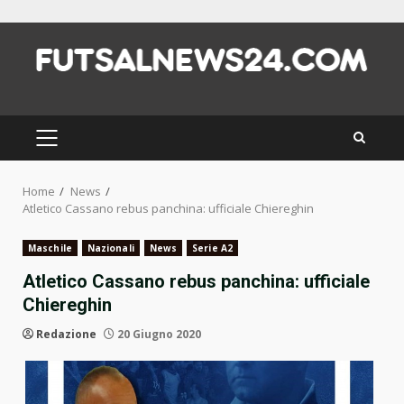
Skip
to
content
PRIMARY
MENU
Home
News
Atletico Cassano rebus panchina: ufficiale Chiereghin
Maschile
Nazionali
News
Serie A2
Atletico Cassano rebus panchina: ufficiale
Chiereghin
Redazione
20 Giugno 2020