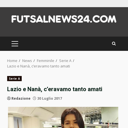
Skip
to
content
PRIMARY
MENU
Home
News
Femminile
Serie A
Lazio e Nanà, c’eravamo tanto amati
Serie A
Lazio e Nanà, c’eravamo tanto amati
Redazione
30 Luglio 2017