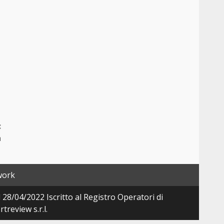
:
a
work
28/04/2022 Iscritto al Registro Operatori di
review s.r.l.