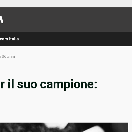
eam Italia
a 36 anni
er il suo campione: