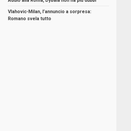
Addio alla Roma, Dybala non ha più dubbi
Vlahovic-Milan, l’annuncio a sorpresa:
Romano svela tutto