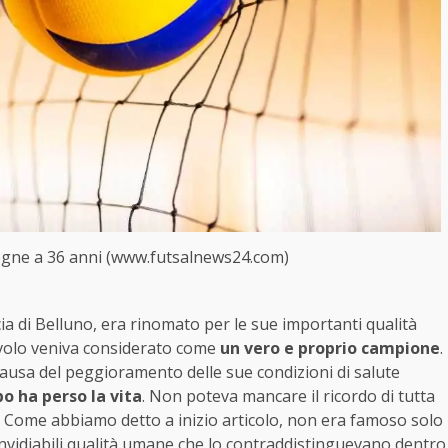
egne a 36 anni (www.futsalnews24.com)
ia di Belluno, era rinomato per le sue importanti qualità
lavolo veniva considerato come
un vero e proprio campione
.
causa del peggioramento delle sue condizioni di salute
o ha perso la vita
. Non poteva mancare il ricordo di tutta
. Come abbiamo detto a inizio articolo, non era famoso solo
invidiabili qualità umane che lo contraddistinguevano dentro