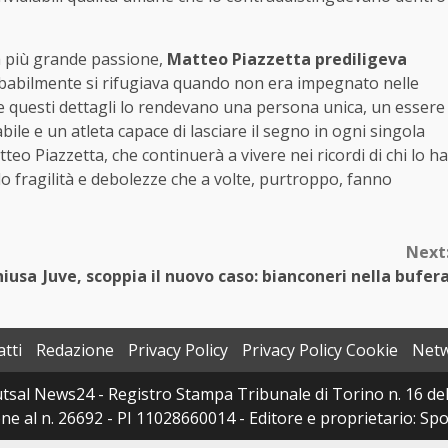
ua più grande passione,
Matteo Piazzetta prediligeva
robabilmente si rifugiava quando non era impegnato nelle
e questi dettagli lo rendevano una persona unica, un essere
bile e un atleta capace di lasciare il segno in ogni singola
teo Piazzetta, che continuerà a vivere nei ricordi di chi lo ha
o fragilità e debolezze che a volte, purtroppo, fanno
Next
hiusa
Juve, scoppia il nuovo caso: bianconeri nella bufer
tti
Redazione
Privacy Policy
Privacy Policy Cookie
Net
sal News24 - Registro Stampa Tribunale di Torino n. 16 del 
e al n. 26692 - PI 11028660014 - Editore e proprietario: Sport