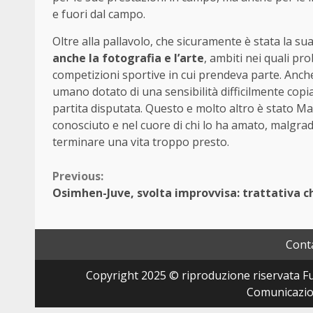
e fuori dal campo.
Oltre alla pallavolo, che sicuramente è stata la s
anche la fotografia e l’arte
, ambiti nei quali p
competizioni sportive in cui prendeva parte. Anch
umano dotato di una sensibilità difficilmente copia
partita disputata. Questo e molto altro è stato Mat
conosciuto e nel cuore di chi lo ha amato, malgrad
terminare una vita troppo presto.
Continue
Previous:
Osimhen-Juve, svolta improvvisa: trattativa c
Reading
Conta
Copyright 2025 © riproduzione riservata Fut
Comunicazion