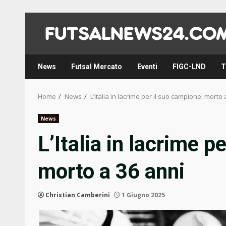
Skip
to
content
News
Futsal Mercato
Eventi
FIGC-LND
T
Home
News
L’Italia in lacrime per il suo campione: morto 
News
L’Italia in lacrime p
morto a 36 anni
Christian Camberini
1 Giugno 2025