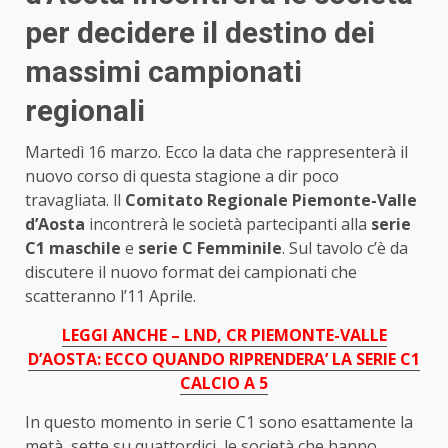
per decidere il destino dei
massimi campionati
regionali
Martedì 16 marzo. Ecco la data che rappresenterà il
nuovo corso di questa stagione a dir poco
travagliata. ll
Comitato Regionale Piemonte-Valle
d’Aosta
incontrerà le società partecipanti alla
serie
C1 maschile
e
serie C Femminile
. Sul tavolo c’è da
discutere il nuovo format dei campionati che
scatteranno l’11 Aprile.
LEGGI ANCHE – LND, CR PIEMONTE-VALLE
D’AOSTA: ECCO QUANDO RIPRENDERA’ LA SERIE C1
CALCIO A 5
In questo momento in serie C1 sono esattamente la
metà, sette su quattordici, le società che hanno