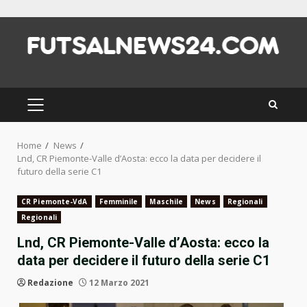
Skip
to
content
PRIMARY
MENU
Home
News
Lnd, CR Piemonte-Valle d’Aosta: ecco la data per decidere il
futuro della serie C1
CR Piemonte-VdA
Femminile
Maschile
News
Regionali
Regionali
Lnd, CR Piemonte-Valle d’Aosta: ecco la
data per decidere il futuro della serie C1
Redazione
12 Marzo 2021