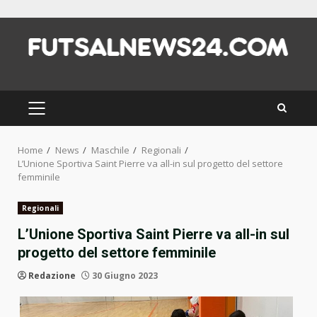
Skip
to
content
PRIMARY
MENU
Home
News
Maschile
Regionali
L’Unione Sportiva Saint Pierre va all-in sul progetto del settore
femminile
Regionali
L’Unione Sportiva Saint Pierre va all-in sul
progetto del settore femminile
Redazione
30 Giugno 2023