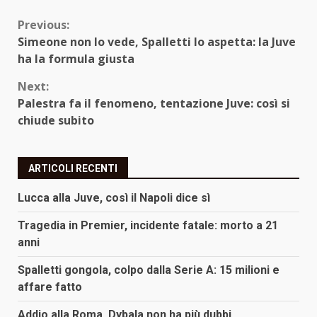
Continue
Previous:
Simeone non lo vede, Spalletti lo aspetta: la Juve
Reading
ha la formula giusta
Next:
Palestra fa il fenomeno, tentazione Juve: così si
chiude subito
ARTICOLI RECENTI
Lucca alla Juve, così il Napoli dice sì
Tragedia in Premier, incidente fatale: morto a 21
anni
Spalletti gongola, colpo dalla Serie A: 15 milioni e
affare fatto
Addio alla Roma, Dybala non ha più dubbi