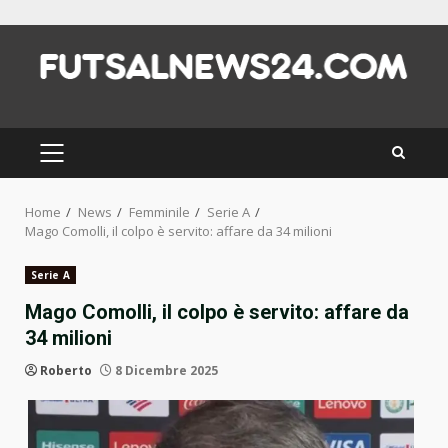
Skip
to
content
PRIMARY
MENU
Home
News
Femminile
Serie A
Mago Comolli, il colpo è servito: affare da 34 milioni
Serie A
Mago Comolli, il colpo è servito: affare da
34 milioni
Roberto
8 Dicembre 2025