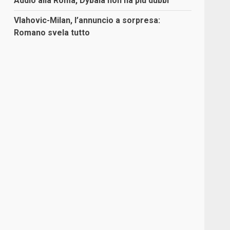
Addio alla Roma, Dybala non ha più dubbi
Vlahovic-Milan, l’annuncio a sorpresa:
Romano svela tutto