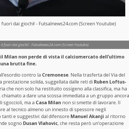
è fuori dai giochi! - Futsalnews24.com (Screen Youtube)
: è fuori dai giochi! - Futsalnews24.com (Screen Youtube)
il Milan non perde di vista il calciomercato dell’ultimo
 una brutta fine.
ll’esordio contro la
Cremonese
. Nella trasferta del Via del
 prestazione solida, suggellata dalle reti di
Ruben Loftus-
ria che non solo ha restituito ossigeno alla classifica, ma ha
, chiamato a dare una scossa immediata a un gruppo ancor
li sgoccioli, ma a
Casa Milan
non si smette di lavorare. Il
re al tecnico almeno un innesto di spessore negli
o tanti e suggestivi: dal difensore
Manuel Akanji
al ritorno
rande sogno
Dusan Vlahovic
, che resta però un’operazione