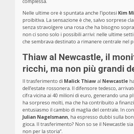
complessa.
Nelle ultime ore è spuntata anche l’ipotesi
Kim Mi
proibitiva. La sensazione è che, salvo sorprese cl
senza stravolgere una rosa che ha bisogno sopra
non ci sono solo i possibili arrivi: nelle ultime se
che sembrava destinato a rimanere centrale nel 
Thiaw al Newcastle, il mon
ricchi, ma non più grandi d
Il trasferimento di
Malick Thiaw
al
Newcastle
ha
dell’estate rossonera. Il difensore tedesco, arrivat
cifra vicina ai 40 milioni di euro, generando una 
ha sorpreso molti, ma che ha contribuito a finanzi
entusiasmo il cambio di maglia del centrale. In c
Julian Nagelsmann
, ha espresso dubbi sulla bo
gioca. Il trasferimento? Non so se il Newcastle s
non per la storia”.