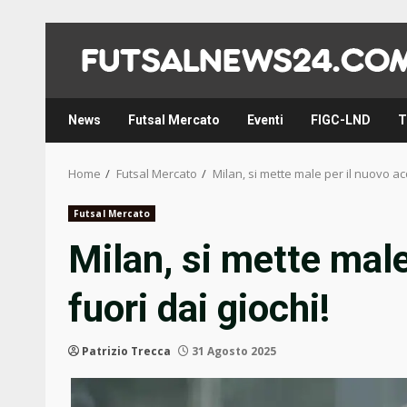
Skip
to
content
News
Futsal Mercato
Eventi
FIGC-LND
T
Home
Futsal Mercato
Milan, si mette male per il nuovo acq
Futsal Mercato
Milan, si mette male
fuori dai giochi!
Patrizio Trecca
31 Agosto 2025