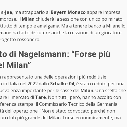
n-Jae
, ma strapparlo al
Bayern Monaco
appare impresa
amorose, il
Milan
chiuderà la sessione con un colpo mirato,
ttutto di tempo e amalgama. Ma a tenere banco a Milanello
ttimane ha fatto discutere anche la cessione di un giocatore
progetto rossonero.
ito di Nagelsmann: “Forse più
el Milan”
 rappresentato una delle operazioni più redditizie
o in Italia nel 2022 dallo
Schalke 04
, è stato ceduto per una
plusvalenza importante per le casse del
Milan
. Una scelta che
are il mercato di
Tare
. Non tutti, però, hanno accolto con
onferenza stampa, il Commissario Tecnico della Germania,
ntà dell’operazione: “Non è stato convocato perché non
ia un club più grande del Milan. Forse economicamente, ma