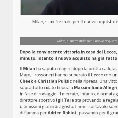
Milan, si mette male per il nuovo acquisto: 
Milan, si mette male per il nuovo acquisto
Dopo la convincente vittoria in casa del Lecce, 
minuto. Intanto il nuovo acquisto ha già fatto
Il
Milan
ha saputo reagire dopo la brutta caduta a
Mare, i rossoneri hanno superato il
Lecce
con una
Cheek
e
Christian Pulisic
nella ripresa. Una vitto
soprattutto ridato fiducia a
Massimiliano Allegri
in fase di rodaggio. Il mercato, intanto, è ormai ag
direttore sportivo
Igli Tare
sta provando a regala
ultimissimi giorni di agosto. I nomi sul tavolo son
di fiamma per
Adrien Rabiot
, passando per il g