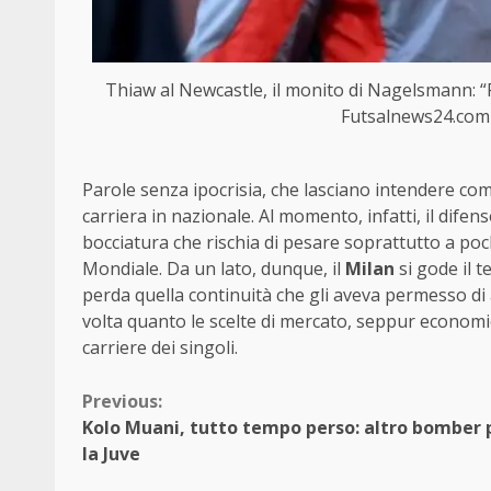
Thiaw al Newcastle, il monito di Nagelsmann: “F
Futsalnews24.com
Parole senza ipocrisia, che lasciano intendere com
carriera in nazionale. Al momento, infatti, il difen
bocciatura che rischia di pesare soprattutto a poch
Mondiale. Da un lato, dunque, il
Milan
si gode il te
perda quella continuità che gli aveva permesso di
volta quanto le scelte di mercato, seppur econom
carriere dei singoli.
Continue
Previous:
Kolo Muani, tutto tempo perso: altro bomber 
Reading
la Juve