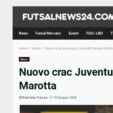
Skip
to
content
News
Futsal Mercato
Eventi
FIGC-LND
T
Home
News
Nuovo crac Juventus, coinvolti Paratici e Mar
News
Nuovo crac Juventus,
Marotta
Patrizio Trecca
10 Giugno 2025