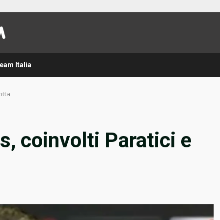
eam Italia
otta
 coinvolti Paratici e