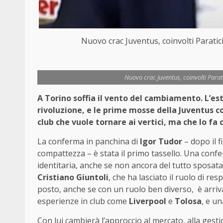
Nuovo crac Juventus, coinvolti Parati
Nuovo crac Juventus, coinvolti Para
A Torino soffia il vento del cambiamento. L’est
rivoluzione, e le prime mosse della Juventus c
club che vuole tornare ai vertici, ma che lo f
La conferma in panchina di
Igor Tudor
– dopo il f
compattezza – è stata il primo tassello. Una confe
identitaria, anche se non ancora del tutto sposata 
Cristiano Giuntoli
, che ha lasciato il ruolo di r
posto, anche se con un ruolo ben diverso, è arri
esperienze in club come
Liverpool
e
Tolosa
, e u
Con lui cambierà l’approccio al mercato, alla gesti