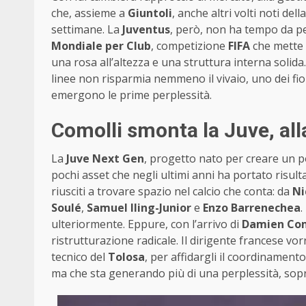
che, assieme a
Giuntoli
, anche altri volti noti de
settimane. La
Juventus
, però, non ha tempo da pe
Mondiale per Club
, competizione
FIFA
che mette i
una rosa all’altezza e una struttura interna solid
linee non risparmia nemmeno il vivaio, uno dei fiori
emergono le prime perplessità.
Comolli smonta la Juve, alla
La
Juve Next Gen
, progetto nato per creare un po
pochi asset che negli ultimi anni ha portato risultat
riusciti a trovare spazio nel calcio che conta: da
Ni
Soulé
,
Samuel Iling-Junior
e
Enzo Barrenechea
.
ulteriormente. Eppure, con l’arrivo di
Damien Com
ristrutturazione radicale. Il dirigente francese v
tecnico del
Tolosa
, per affidargli il coordinament
ma che sta generando più di una perplessità, sopr