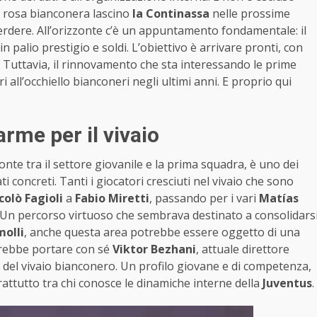
lla rosa bianconera lascino
la Continassa
nelle prossime
rdere. All’orizzonte c’è un appuntamento fondamentale: il
n palio prestigio e soldi. L’obiettivo è arrivare pronti, con
a. Tuttavia, il rinnovamento che sta interessando le prime
 all’occhiello bianconeri negli ultimi anni. E proprio qui
rme per il vivaio
nte tra il settore giovanile e la prima squadra, è uno dei
i concreti. Tanti i giocatori cresciuti nel vivaio che sono
colò Fagioli
a
Fabio Miretti
, passando per i vari
Matías
 Un percorso virtuoso che sembrava destinato a consolidars
olli
, anche questa area potrebbe essere oggetto di una
orrebbe portare con sé
Viktor Bezhani
, attuale direttore
o del vivaio bianconero. Un profilo giovane e di competenza,
attutto tra chi conosce le dinamiche interne della
Juventus
.