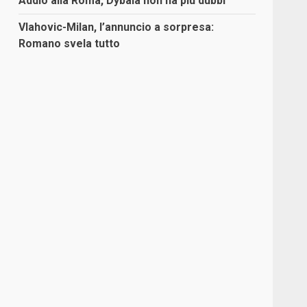
Addio alla Roma, Dybala non ha più dubbi
Vlahovic-Milan, l’annuncio a sorpresa:
Romano svela tutto