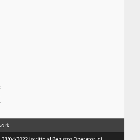
:
,
o
work
28/04/2022 Iscritto al Registro Operatori di