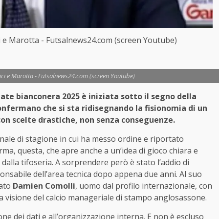
ci e Marotta - Futsalnews24.com (screen Youtube)
tici e Marotta - Futsalnews24.com (screen Youtube)
ate bianconera 2025 è iniziata sotto il segno della
onfermano che si sta ridisegnando la fisionomia di un
a con scelte drastiche, non senza conseguenze.
inale di stagione in cui ha messo ordine e riportato
rma, questa, che apre anche a un’idea di gioco chiara e
dalla tifoseria. A sorprendere però è stato l’addio di
esponsabile dell’area tecnica dopo appena due anni. Al suo
vato
Damien Comolli
, uomo dal profilo internazionale, con
na visione del calcio manageriale di stampo anglosassone.
one dei dati e all’organizzazione interna. E non è escluso