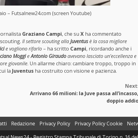
ivaio – Futsalnew24.com (screen Youtube)
giornalista
Graziano Campi
, che su
X
ha commentato
 scouting.
Il settore scouting alla
Juventus
è la cosa migliore
ici
e vogliono rifarlo
– ha scritto
Campi
, ricordando anche i
ciano Moggi
e
Antonio Giraudo
avevano lasciato un’eccellenza e
ttore giovanile
. Un allarme chiaro: cambiare troppo, troppo in
cui la
Juventus
ha costruito con visione e pazienza.
Next
Arrivano 66 milioni: la Juve passa all’incasso
doppio addi
tti
Redazione
Privacy Policy
Privacy Policy Cookie
Net
sal News24 - Registro Stampa Tribunale di Torino n. 16 del 