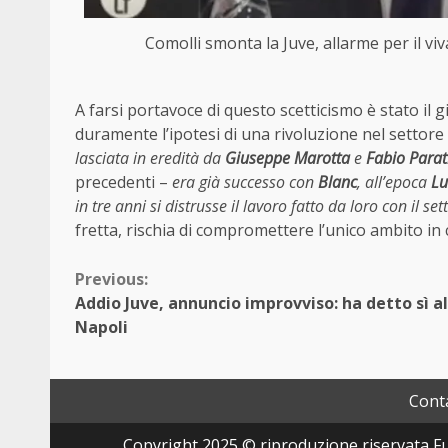
Comolli smonta la Juve, allarme per il v
A farsi portavoce di questo scetticismo è stato il 
duramente l’ipotesi di una rivoluzione nel settore
lasciata in eredità da
Giuseppe Marotta
e
Fabio Parat
precedenti –
era già successo con
Blanc
, all’epoca
Lu
in tre anni si distrusse il lavoro fatto da loro con il se
fretta, rischia di compromettere l’unico ambito in 
Continue
Previous:
Addio Juve, annuncio improvviso: ha detto sì al
Reading
Napoli
Conta
Copyright 2025 © riproduzione riservata Fut