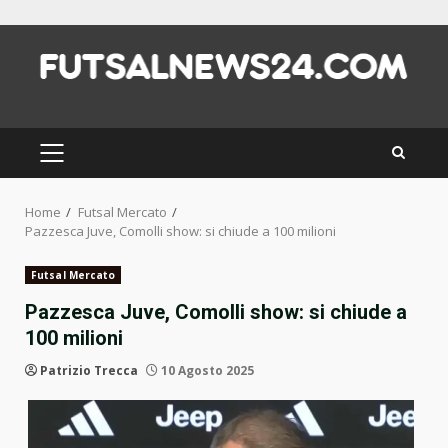
Skip
to
content
PRIMARY
MENU
Home
Futsal Mercato
Pazzesca Juve, Comolli show: si chiude a 100 milioni
Futsal Mercato
Pazzesca Juve, Comolli show: si chiude a
100 milioni
Patrizio Trecca
10 Agosto 2025