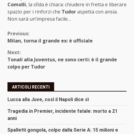
Comolli
, la sfida è chiara: chiudere in fretta e liberare
spazio per i rinforzi che
Tudor
aspetta con ansia.
Non sarà un’impresa facile…
Continue
Previous:
Milan, torna il grande ex: è ufficiale
Reading
Next:
Tonali alla Juventus, ne sono certi: è il grande
colpo per Tudor
ARTICOLI RECENTI
Lucca alla Juve, così il Napoli dice sì
Tragedia in Premier, incidente fatale: morto a 21
anni
Spalletti gongola, colpo dalla Serie A: 15 milioni e