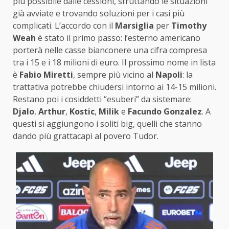
più possibile dalle cessioni, sfruttando le situazioni
già avviate e trovando soluzioni per i casi più
complicati. L’accordo con il
Marsiglia
per
Timothy
Weah
è stato il primo passo: l’esterno americano
porterà nelle casse bianconere una cifra compresa
tra i 15 e i 18 milioni di euro. Il prossimo nome in lista
è
Fabio Miretti
, sempre più vicino al
Napoli
: la
trattativa potrebbe chiudersi intorno ai 14-15 milioni.
Restano poi i cosiddetti “esuberi” da sistemare:
Djalo
,
Arthur
,
Kostic
,
Milik
e
Facundo Gonzalez
. A
questi si aggiungono i soliti big, quelli che stanno
dando più grattacapi al povero Tudor.