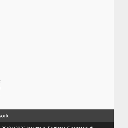
:
a
»
work