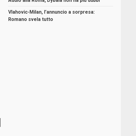
Addio alla Roma, Dybala non ha più dubbi
Vlahovic-Milan, l’annuncio a sorpresa:
Romano svela tutto