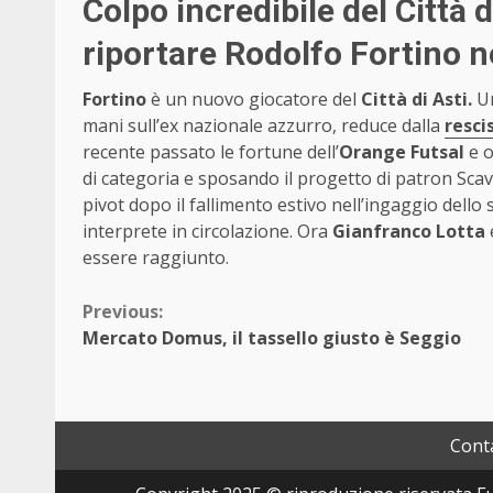
Colpo incredibile del Città 
riportare Rodolfo Fortino ne
Fortino
è un nuovo giocatore del
Città di Asti.
Un
mani sull’ex nazionale azzurro, reduce dalla
resci
recente passato le fortune dell’
Orange Futsal
e o
di categoria e sposando il progetto di patron Scavino
pivot dopo il fallimento estivo nell’ingaggio dello
interprete in circolazione. Ora
Gianfranco Lotta
essere raggiunto.
Continue
Previous:
Mercato Domus, il tassello giusto è Seggio
Reading
Conta