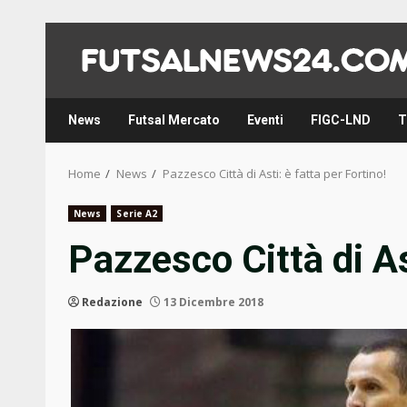
Skip
to
content
News
Futsal Mercato
Eventi
FIGC-LND
T
Home
News
Pazzesco Città di Asti: è fatta per Fortino!
News
Serie A2
Pazzesco Città di Ast
Redazione
13 Dicembre 2018