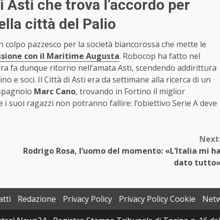
di Asti che trova l’accordo per
lla città del Palio
 colpo pazzesco per la società biancorossa che mette le
ssione con il Maritime Augusta
. Robocop ha fatto nel
ra fa dunque ritorno nell’amata Asti, scendendo addirittura
 e soci. Il Città di Asti era da settimane alla ricerca di un
 spagnolo
Marc Cano
, trovando in Fortino il miglior
e i suoi ragazzi non potranno fallire: l’obiettivo Serie A deve
Next
Rodrigo Rosa, l’uomo del momento: «L’Italia mi h
dato tutto
tti
Redazione
Privacy Policy
Privacy Policy Cookie
Net