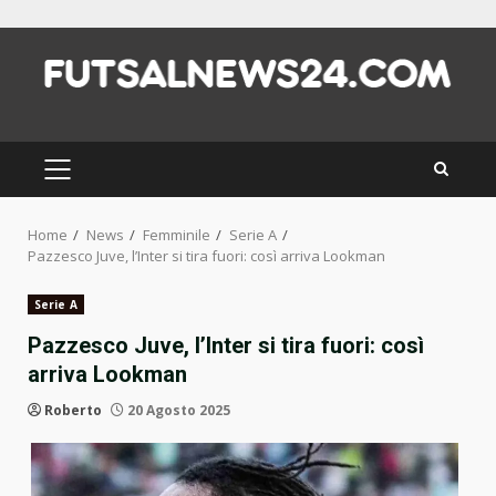
Skip
to
content
PRIMARY
MENU
Home
News
Femminile
Serie A
Pazzesco Juve, l’Inter si tira fuori: così arriva Lookman
Serie A
Pazzesco Juve, l’Inter si tira fuori: così
arriva Lookman
Roberto
20 Agosto 2025