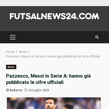
Skip
to
content
PRIMARY
MENU
Home
News
Pazzesco, Messi in Serie A: hanno già pubblicato le cifre ufficiali
News
Pazzesco, Messi in Serie A: hanno già
pubblicato le cifre ufficiali
Roberto
24 Luglio 2025