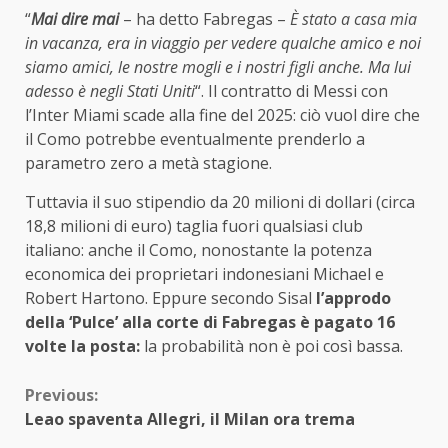
“
Mai dire mai
– ha detto Fabregas –
È stato a casa mia
in vacanza, era in viaggio per vedere qualche amico e noi
siamo amici, le nostre mogli e i nostri figli anche. Ma lui
adesso è negli Stati Uniti
“. Il contratto di Messi con
l’Inter Miami scade alla fine del 2025: ciò vuol dire che
il Como potrebbe eventualmente prenderlo a
parametro zero a metà stagione.
Tuttavia il suo stipendio da 20 milioni di dollari (circa
18,8 milioni di euro) taglia fuori qualsiasi club
italiano: anche il Como, nonostante la potenza
economica dei proprietari indonesiani Michael e
Robert Hartono. Eppure secondo Sisal
l’approdo
della ‘Pulce’ alla corte di Fabregas è pagato 16
volte la posta:
la probabilità non è poi così bassa.
Continue
Previous:
Leao spaventa Allegri, il Milan ora trema
Reading