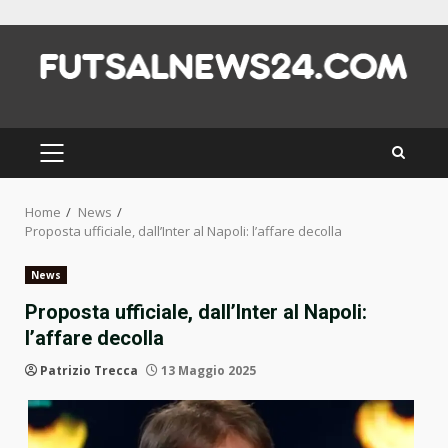
Skip
to
content
PRIMARY
MENU
Home
News
Proposta ufficiale, dall’Inter al Napoli: l’affare decolla
News
Proposta ufficiale, dall’Inter al Napoli:
l’affare decolla
Patrizio Trecca
13 Maggio 2025