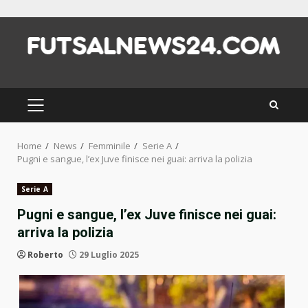
Skip
to
content
PRIMARY
MENU
Home
News
Femminile
Serie A
Pugni e sangue, l’ex Juve finisce nei guai: arriva la polizia
Serie A
Pugni e sangue, l’ex Juve finisce nei guai:
arriva la polizia
Roberto
29 Luglio 2025