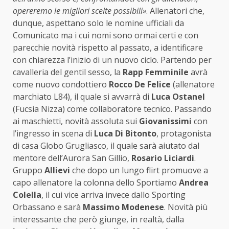
opereremo le migliori scelte possibili»
. Allenatori che,
dunque, aspettano solo le nomine ufficiali da
Comunicato ma i cui nomi sono ormai certi e con
parecchie novità rispetto al passato, a identificare
con chiarezza l’inizio di un nuovo ciclo. Partendo per
cavalleria del gentil sesso, la
Rapp Femminile
avrà
come nuovo condottiero
Rocco De Felice
(allenatore
marchiato L84), il quale si avvarrà di
Luca
Ostanel
(Fucsia Nizza) come collaboratore tecnico. Passando
ai maschietti, novità assoluta sui
Giovanissimi
con
l’ingresso in scena di
Luca Di Bitonto
, protagonista
di casa Globo Grugliasco, il quale sarà aiutato dal
mentore dell’Aurora San Gillio,
Rosario Liciardi
.
Gruppo
Allievi
che dopo un lungo flirt promuove a
capo allenatore la colonna dello Sportiamo
Andrea
Colella
, il cui vice arriva invece dallo Sporting
Orbassano e sarà
Massimo Modenese
. Novità più
interessante che però giunge, in realtà, dalla