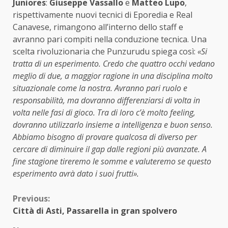
Juniores
:
Giuseppe Vassallo
e
Matteo Lupo
,
rispettivamente nuovi tecnici di Eporedia e Real
Canavese, rimangono all’interno dello staff e
avranno pari compiti nella conduzione tecnica. Una
scelta rivoluzionaria che Punzurudu spiega così:
«Si
tratta di un esperimento. Credo che quattro occhi vedano
meglio di due, a maggior ragione in una disciplina molto
situazionale come la nostra. Avranno pari ruolo e
responsabilità, ma dovranno differenziarsi di volta in
volta nelle fasi di gioco. Tra di loro c’è molto feeling,
dovranno utilizzarlo insieme a intelligenza e buon senso.
Abbiamo bisogno di provare qualcosa di diverso per
cercare di diminuire il gap dalle regioni più avanzate. A
fine stagione tireremo le somme e valuteremo se questo
esperimento avrà dato i suoi frutti».
Continue
Previous:
Città di Asti, Passarella in gran spolvero
Reading