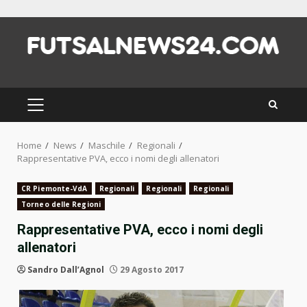
Skip
to
content
PRIMARY
MENU
Home
News
Maschile
Regionali
Rappresentative PVA, ecco i nomi degli allenatori
CR Piemonte-VdA
Regionali
Regionali
Regionali
Torneo delle Regioni
Rappresentative PVA, ecco i nomi degli
allenatori
Sandro Dall’Agnol
29 Agosto 2017