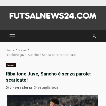
Skip
to
content
PRIMARY
MENU
Home
News
Ribaltone Juve, Sancho è senza parole: scaricato!
News
Ribaltone Juve, Sancho è senza parole:
scaricato!
Ginevra Sforza
24 Luglio 2025