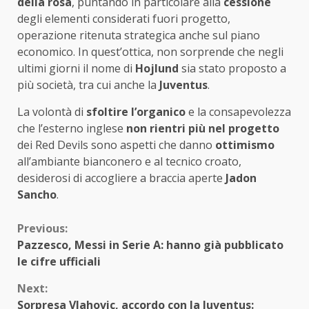
della rosa
, puntando in particolare alla
cessione
degli elementi considerati fuori progetto,
operazione ritenuta strategica anche sul piano
economico. In quest’ottica, non sorprende che negli
ultimi giorni il nome di
Hojlund
sia stato proposto a
più società, tra cui anche la
Juventus
.
La volontà di
sfoltire l’organico
e la consapevolezza
che l’esterno inglese
non rientri più nel progetto
dei Red Devils sono aspetti che danno
ottimismo
all’ambiante bianconero e al tecnico croato,
desiderosi di accogliere a braccia aperte
Jadon
Sancho
.
Continue
Previous:
Pazzesco, Messi in Serie A: hanno già pubblicato
Reading
le cifre ufficiali
Next:
Sorpresa Vlahovic, accordo con la Juventus: