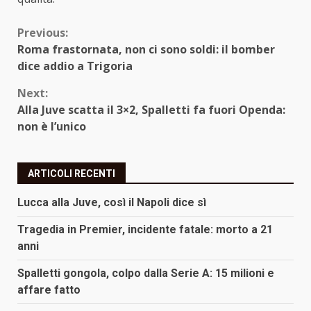
Continue
Previous:
Roma frastornata, non ci sono soldi: il bomber
Reading
dice addio a Trigoria
Next:
Alla Juve scatta il 3×2, Spalletti fa fuori Openda:
non è l’unico
ARTICOLI RECENTI
Lucca alla Juve, così il Napoli dice sì
Tragedia in Premier, incidente fatale: morto a 21
anni
Spalletti gongola, colpo dalla Serie A: 15 milioni e
affare fatto