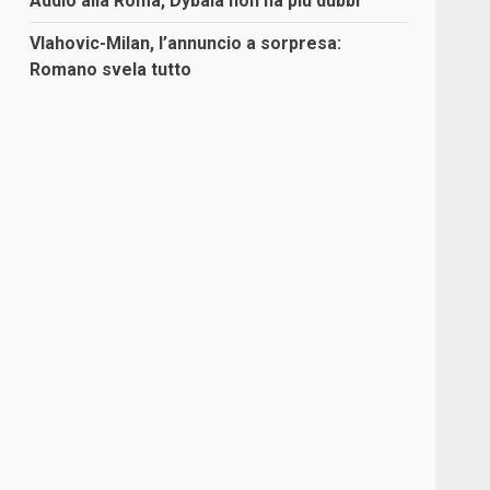
Addio alla Roma, Dybala non ha più dubbi
Vlahovic-Milan, l’annuncio a sorpresa:
Romano svela tutto