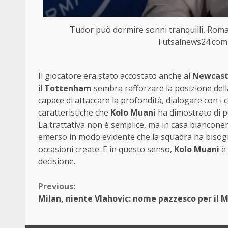
Tudor può dormire sonni tranquilli, Rom
Futsalnews24.com
Il giocatore era stato accostato anche al
Newcast
il
Tottenham
sembra rafforzare la posizione del
capace di attaccare la profondità, dialogare con i
caratteristiche che
Kolo Muani
ha dimostrato di p
La trattativa non è semplice, ma in casa bianconera 
emerso in modo evidente che la squadra ha bisogno
occasioni create. E in questo senso,
Kolo Muani
è 
decisione.
Continue
Previous:
Milan, niente Vlahovic: nome pazzesco per il M
Reading