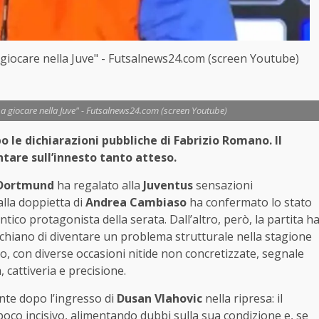
iocare nella Juve" - Futsalnews24.com (screen Youtube)
 giocare nella Juve" - Futsalnews24.com (screen Youtube)
o le dichiarazioni pubbliche di Fabrizio Romano. Il
ntare sull’innesto tanto atteso.
 Dortmund
ha regalato alla
Juventus
sensazioni
 alla doppietta di
Andrea Cambiaso
ha confermato lo stato
ntico protagonista della serata. Dall’altro, però, la partita h
ischiano di diventare un problema strutturale nella stagione
to, con diverse occasioni nitide non concretizzate, segnale
 cattiveria e precisione.
nte dopo l’ingresso di
Dusan Vlahovic
nella ripresa: il
oco incisivo, alimentando dubbi sulla sua condizione e, se