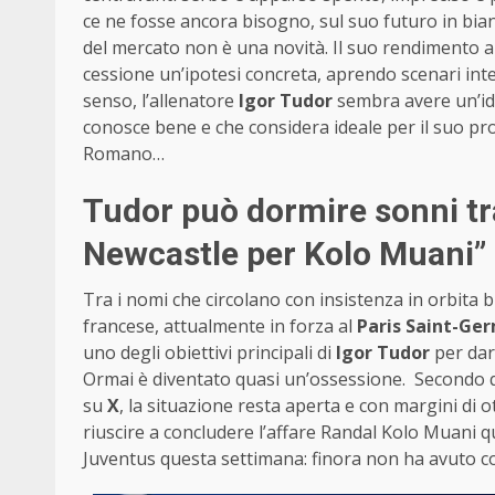
ce ne fosse ancora bisogno, sul suo futuro in bi
del mercato non è una novità. Il suo rendimento al
cessione un’ipotesi concreta, aprendo scenari inte
senso, l’allenatore
Igor Tudor
sembra avere un’id
conosce bene e che considera ideale per il suo pro
Romano…
Tudor può dormire sonni tr
Newcastle per Kolo Muani”
Tra i nomi che circolano con insistenza in orbita b
francese, attualmente in forza al
Paris Saint-Ge
uno degli obiettivi principali di
Igor Tudor
per dare
Ormai è diventato quasi un’ossessione. Secondo 
su
X
, la situazione resta aperta e con margini di o
riuscire a concludere l’affare Randal Kolo Muani 
Juventus questa settimana: finora non ha avuto co