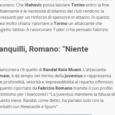
anconero. Che
Vlahovic
possa lasciare
Torino
entro la fine
talenante e le necessità di bilancio del club rendono la
ressanti per un rinforzo di spessore in attacco. In questo
ea molto chiara: riportare a
Torino
un attaccante che
getto tattico. A rassicurare Tudor ci ha pensato Fabrizio
anquilli, Romano: “Niente
ianconera c’è quello di
Randal Kolo Muani
. L’attaccante
rmain
, è da tempo nel mirino della
Juventus
e rappresenta
 profondità, velocità e imprevedibilità al reparto offensivo.
quanto riportato da
Fabrizio Romano
tramite il suo profilo
ttimismo per i bianconeri: “La Juventus mantiene la fiducia di
questo mese. Randal, come detto, ha parlato solo con la
ntatti con Newcastle e Spurs”.