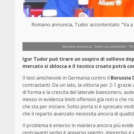
Romano annuncia, Tudor accontentato: "Va a g
Romano annuncia, Tudor accontentato: "Va a
Igor Tudor può tirare un sospiro di sollievo dop
mercato si sblocca e il tecnico croato potrà co
Il test amichevole in Germania contro il
Borussia
contrastanti. Da un lato, la vittoria per 2-1 grazie
di forma e la crescita del laterale bianconero, aute
messo in evidenza limiti offensivi già noti e che r
che sta per iniziare. Sotto porta si è sprecato mol
che il reparto avanzato necessita ancora di qualità,
Il problema è emerso in maniera ancora più evide
centravanti serbo è apparso spento, impreciso e p