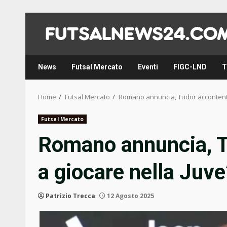
Skip
to
content
News
Futsal Mercato
Eventi
FIGC-LND
T
Home
Futsal Mercato
Romano annuncia, Tudor accontentat
Futsal Mercato
Romano annuncia, T
a giocare nella Juve
Patrizio Trecca
12 Agosto 2025