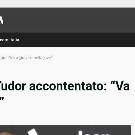
eam Italia
o: “Va a giocare nella Juve”
udor accontentato: “Va
”