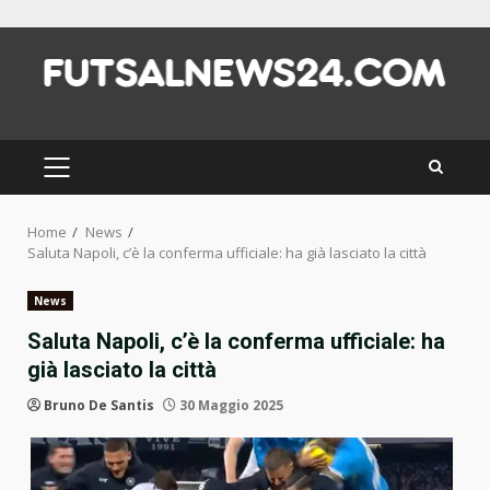
Skip
to
content
PRIMARY
MENU
Home
News
Saluta Napoli, c’è la conferma ufficiale: ha già lasciato la città
News
Saluta Napoli, c’è la conferma ufficiale: ha
già lasciato la città
Bruno De Santis
30 Maggio 2025