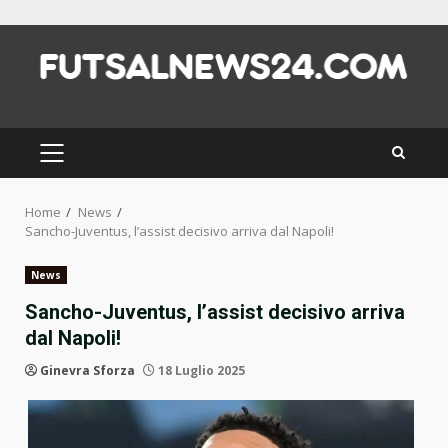
Skip
to
content
PRIMARY
MENU
Home
News
Sancho-Juventus, l’assist decisivo arriva dal Napoli!
News
Sancho-Juventus, l’assist decisivo arriva
dal Napoli!
Ginevra Sforza
18 Luglio 2025