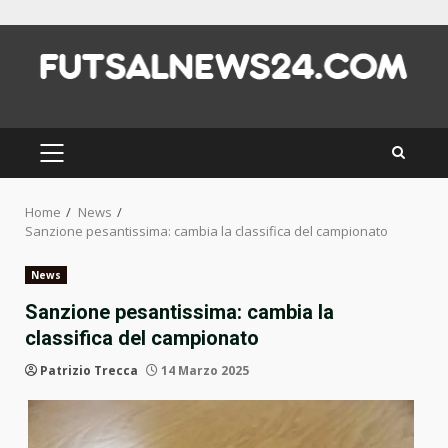
Skip
to
content
PRIMARY
MENU
Home
News
Sanzione pesantissima: cambia la classifica del campionato
News
Sanzione pesantissima: cambia la
classifica del campionato
Patrizio Trecca
14 Marzo 2025