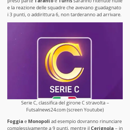
preso parte
Taranto
e
Turris
saranno ritenute nulle
e la reazione delle squadre che avevano guadagnato
i 3 punti, o addirittura 6, non tarderanno ad arrivare.
Serie C, classifica del girone C stravolta –
Futsalnews24.com (screen Youtube)
Foggia
e
Monopoli
ad esempio dovranno rinunciare
complessivamente a 9 punti, mentre il
Cerignola
– in