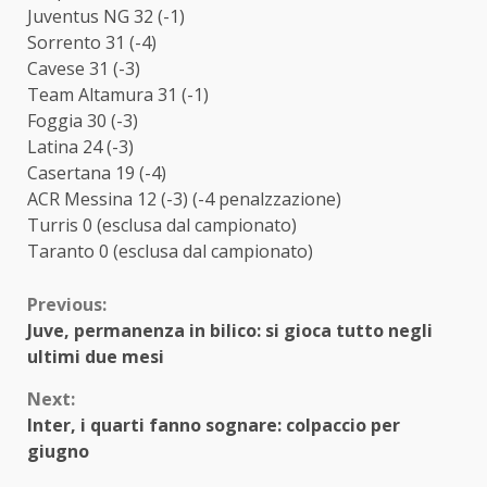
Juventus NG 32 (-1)
Sorrento 31 (-4)
Cavese 31 (-3)
Team Altamura 31 (-1)
Foggia 30 (-3)
Latina 24 (-3)
Casertana 19 (-4)
ACR Messina 12 (-3) (-4 penalzzazione)
Turris 0 (esclusa dal campionato)
Taranto 0 (esclusa dal campionato)
Continue
Previous:
Juve, permanenza in bilico: si gioca tutto negli
Reading
ultimi due mesi
Next:
Inter, i quarti fanno sognare: colpaccio per
giugno