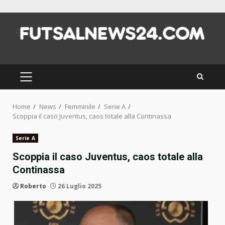
Skip
to
content
PRIMARY
MENU
Home
News
Femminile
Serie A
Scoppia il caso Juventus, caos totale alla Continassa
Serie A
Scoppia il caso Juventus, caos totale alla
Continassa
Roberto
26 Luglio 2025