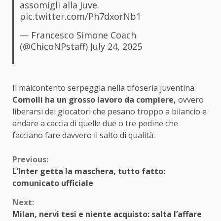
assomigli alla Juve.
pic.twitter.com/Ph7dxorNb1
— Francesco Simone Coach
(@ChicoNPstaff)
July 24, 2025
Il malcontento serpeggia nella tifoseria juventina:
Comolli ha un grosso lavoro da compiere,
ovvero
liberarsi dei giocatori che pesano troppo a bilancio e
andare a caccia di quelle due o tre pedine che
facciano fare davvero il salto di qualità.
Continue
Previous:
L’Inter getta la maschera, tutto fatto:
Reading
comunicato ufficiale
Next:
Milan, nervi tesi e niente acquisto: salta l’affare