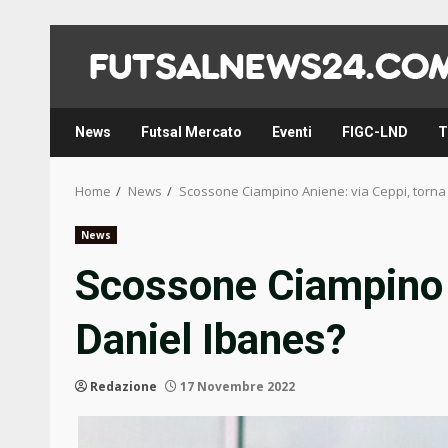
Skip
to
content
News
Futsal Mercato
Eventi
FIGC-LND
T
Home
News
Scossone Ciampino Aniene: via Ceppi, torna
News
Scossone Ciampino A
Daniel Ibanes?
Redazione
17 Novembre 2022