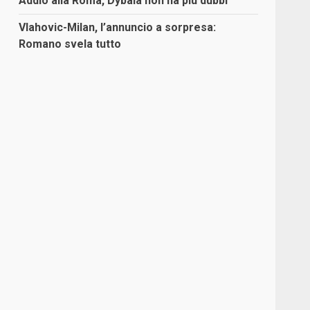
Addio alla Roma, Dybala non ha più dubbi
Vlahovic-Milan, l’annuncio a sorpresa:
Romano svela tutto