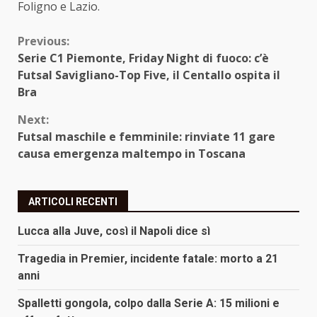
Foligno e Lazio.
Continue
Previous:
Serie C1 Piemonte, Friday Night di fuoco: c’è
Reading
Futsal Savigliano-Top Five, il Centallo ospita il
Bra
Next:
Futsal maschile e femminile: rinviate 11 gare
causa emergenza maltempo in Toscana
ARTICOLI RECENTI
Lucca alla Juve, così il Napoli dice sì
Tragedia in Premier, incidente fatale: morto a 21
anni
Spalletti gongola, colpo dalla Serie A: 15 milioni e