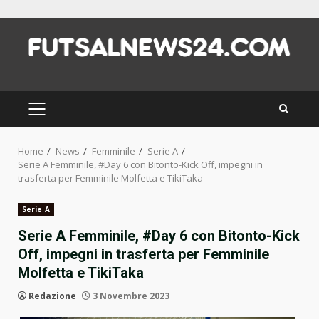
Skip
to
content
PRIMARY
MENU
Home
News
Femminile
Serie A
Serie A Femminile, #Day 6 con Bitonto-Kick Off, impegni in
trasferta per Femminile Molfetta e TikiTaka
Serie A
Serie A Femminile, #Day 6 con Bitonto-Kick
Off, impegni in trasferta per Femminile
Molfetta e TikiTaka
Redazione
3 Novembre 2023