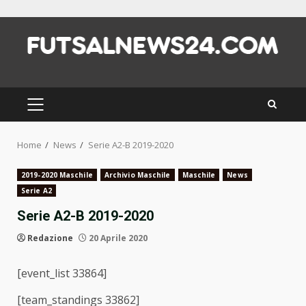
Skip
to
content
PRIMARY
MENU
Home
News
Serie A2-B 2019-2020
2019-2020 Maschile
Archivio Maschile
Maschile
News
Serie A2
Serie A2-B 2019-2020
Redazione
20 Aprile 2020
[event_list 33864]
[team_standings 33862]