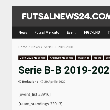
Skip
to
content
News
Futsal Mercato
Eventi
FIGC-LND
T
Home
News
Serie B-B 2019-2020
2019-2020 Maschile
Archivio Maschile
Maschile
News
Ser
Serie B-B 2019-20
Redazione
20 Aprile 2020
[event_list 33916]
[team_standings 33913]