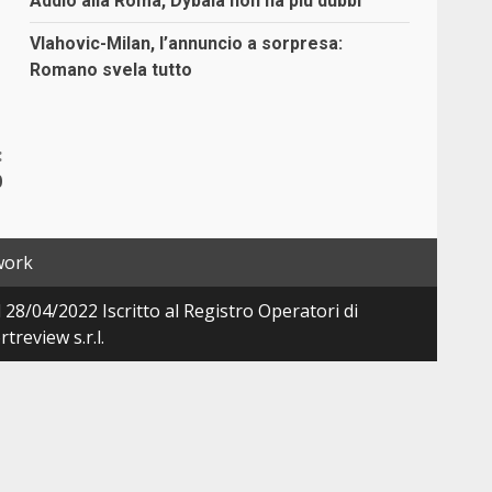
Addio alla Roma, Dybala non ha più dubbi
Vlahovic-Milan, l’annuncio a sorpresa:
Romano svela tutto
:
0
work
28/04/2022 Iscritto al Registro Operatori di
review s.r.l.