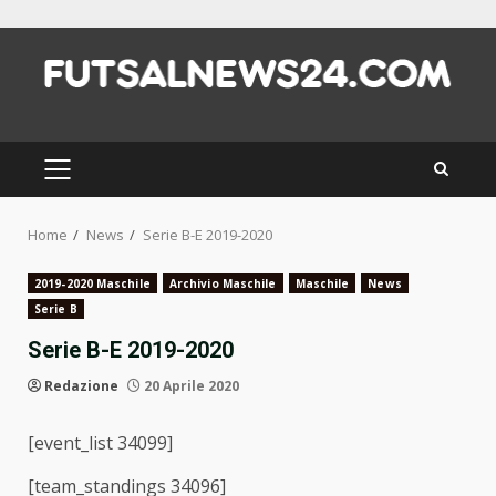
Skip
to
content
PRIMARY
MENU
Home
News
Serie B-E 2019-2020
2019-2020 Maschile
Archivio Maschile
Maschile
News
Serie B
Serie B-E 2019-2020
Redazione
20 Aprile 2020
[event_list 34099]
[team_standings 34096]