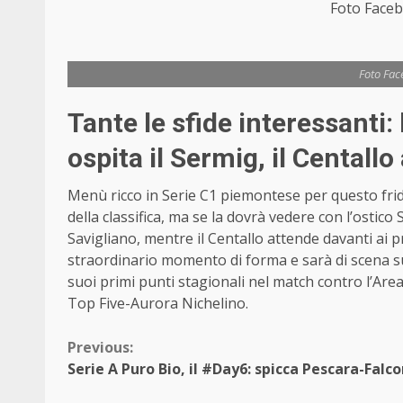
Foto Faceb
Foto Fac
Tante le sfide interessanti:
ospita il Sermig, il Centall
Menù ricco in Serie C1 piemontese per questo frida
della classifica, ma se la dovrà vedere con l’ostico 
Savigliano, mentre il Centallo attende davanti ai p
straordinario momento di forma e sarà di scena su
suoi primi punti stagionali nel match contro l’Area
Top Five-Aurora Nichelino.
Continue
Previous:
Serie A Puro Bio, il #Day6: spicca Pescara-Falc
Reading