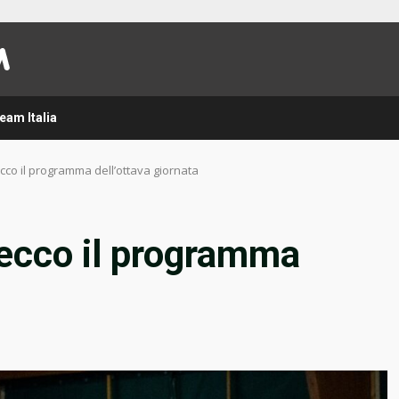
eam Italia
cco il programma dell’ottava giornata
 ecco il programma