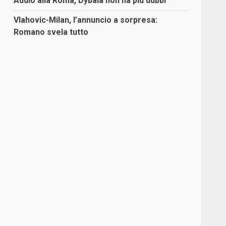
Addio alla Roma, Dybala non ha più dubbi
Vlahovic-Milan, l’annuncio a sorpresa:
Romano svela tutto