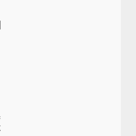
:
.
”