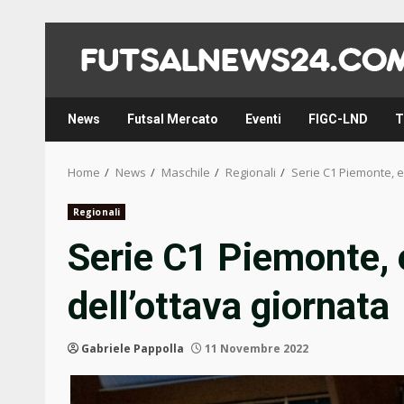
Skip
to
content
News
Futsal Mercato
Eventi
FIGC-LND
T
Home
News
Maschile
Regionali
Serie C1 Piemonte, e
Regionali
Serie C1 Piemonte,
dell’ottava giornata
Gabriele Pappolla
11 Novembre 2022