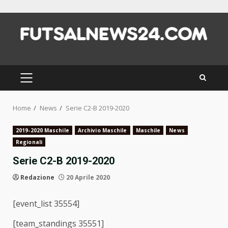
Skip
to
content
PRIMARY
MENU
Home
News
Serie C2-B 2019-2020
2019-2020 Maschile
Archivio Maschile
Maschile
News
Regionali
Serie C2-B 2019-2020
Redazione
20 Aprile 2020
[event_list 35554]
[team_standings 35551]