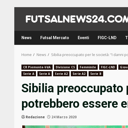
Skip
to
content
News
Futsal Mercato
Eventi
FIGC-LND
T
Home
News
Sibilia preoccupato per le società: “I danni
CR Piemonte-VdA
Divisione C5
Femminile
FIGC-LND
Giova
Serie A
Serie A
Serie A2
Serie A2
Serie B
Sibilia preoccupato p
potrebbero essere 
Redazione
24 Marzo 2020