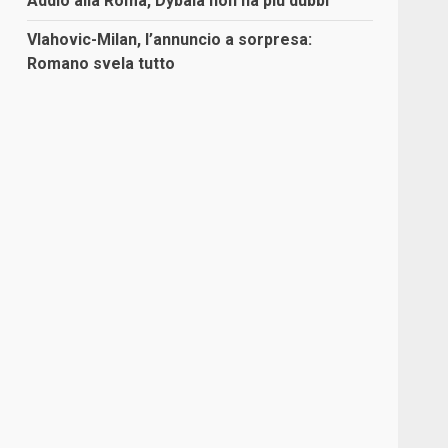
Addio alla Roma, Dybala non ha più dubbi
Vlahovic-Milan, l’annuncio a sorpresa:
Romano svela tutto