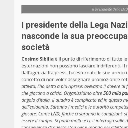
Il presidente della LND 
I presidente della Lega Nazi
nasconde la sua preoccupaz
società
Cosimo Sibilia
è il punto di riferimento di tutte le
esternazioni non possono lasciare indifferenti. I
dall’agenzia Italpress, ha esternato le sue preoccup
concetto di non voler assegnare promozioni e ret
attività, l’ho detto a più riprese: avevamo il dovere d
che giocano a calcio. Organizziamo oltre
500 mila par
angolo d’Italia. Il quadro è complicato ed in questo
dell’epidemia. Saranno i medici e le autorità competen
giocare. Come
LND
, finché ci saranno le condizioni, s
essere il campo. Si parla molto e ci si interroga sulle d
conseguenze di questo stop per il mondo dei dilettant