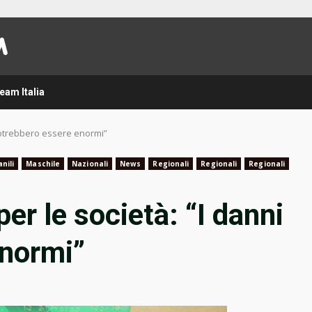
eam Italia
 potrebbero essere enormi”
nili
Maschile
Nazionali
News
Regionali
Regionali
Regionali
er le società: “I danni
enormi”