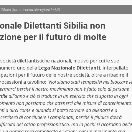
Sibilia (foto torneodelleregioni.lnd.it)
onale Dilettanti Sibilia non
ione per il futuro di molte
 società dilettantistiche nazionali, motivo per cui le sue
l numero uno della
Lega Nazionale Dilettanti
, interpellato
azioni per il futuro delle nostre società, oltre a ribadire il
rocessioni a tavolino:
“Noi siamo stati tempestivi nel bloccare l
i fermarci perché il nostro movimento non è fatto solo di persone
tite
all’anno e ciò si traduce in un esercito che si sposta in ogni
 momento non possiamo che attenerci alle misure di contenimento
ti a dirci come e quando si potrà tornare ad allenarsi e a
i cercherà di concludere i campionati, perché il giudice dovrà
ifficoltà del calcio professionistico, ma in pochi si ricordano delle
i. La ripresa sarà complicata e i danni, per un movimento che