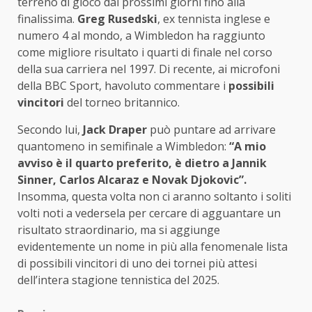
terreno di gioco dai prossimi giorni fino alla
finalissima.
Greg Rusedski
, ex tennista inglese e
numero 4 al mondo, a Wimbledon ha raggiunto
come migliore risultato i quarti di finale nel corso
della sua carriera nel 1997. Di recente, ai microfoni
della BBC Sport, havoluto commentare i
possibili
vincitori
del torneo britannico.
Secondo lui,
Jack Draper
può puntare ad arrivare
quantomeno in semifinale a Wimbledon:
“A mio
avviso è il quarto preferito, è dietro a Jannik
Sinner, Carlos Alcaraz e Novak Djokovic”.
Insomma, questa volta non ci aranno soltanto i soliti
volti noti a vedersela per cercare di agguantare un
risultato straordinario, ma si aggiunge
evidentemente un nome in più alla fenomenale lista
di possibili vincitori di uno dei tornei più attesi
dell’intera stagione tennistica del 2025.