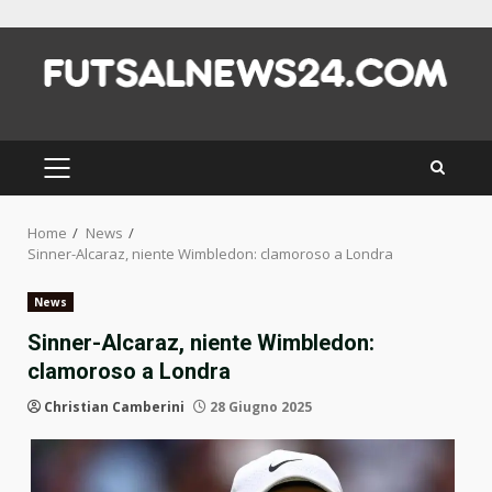
Skip
to
content
PRIMARY
MENU
Home
News
Sinner-Alcaraz, niente Wimbledon: clamoroso a Londra
News
Sinner-Alcaraz, niente Wimbledon:
clamoroso a Londra
Christian Camberini
28 Giugno 2025