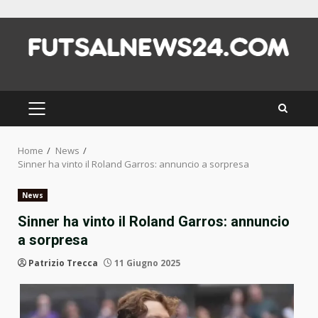
Skip
to
content
PRIMARY
MENU
Home
News
Sinner ha vinto il Roland Garros: annuncio a sorpresa
News
Sinner ha vinto il Roland Garros: annuncio
a sorpresa
Patrizio Trecca
11 Giugno 2025