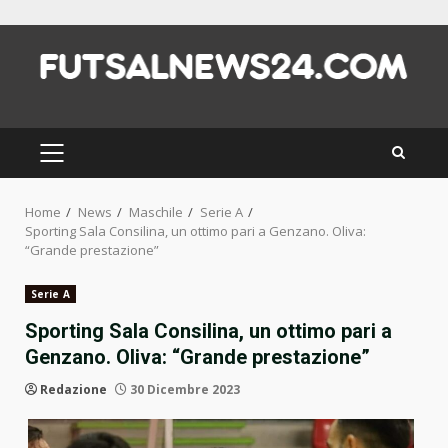
Skip
to
content
PRIMARY
MENU
Home
News
Maschile
Serie A
Sporting Sala Consilina, un ottimo pari a Genzano. Oliva:
“Grande prestazione”
Serie A
Sporting Sala Consilina, un ottimo pari a
Genzano. Oliva: “Grande prestazione”
Redazione
30 Dicembre 2023