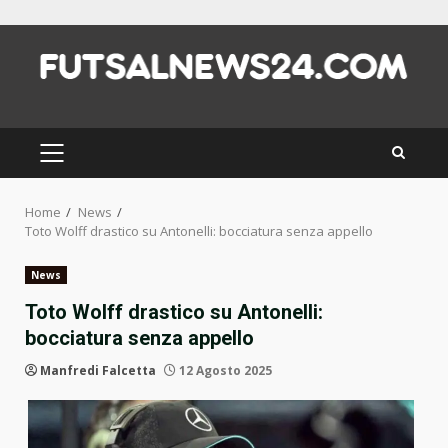
Skip
to
content
PRIMARY
MENU
Home
News
Toto Wolff drastico su Antonelli: bocciatura senza appello
News
Toto Wolff drastico su Antonelli:
bocciatura senza appello
Manfredi Falcetta
12 Agosto 2025