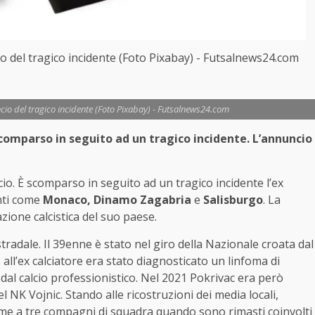
cio del tragico incidente (Foto Pixabay) - Futsalnews24.com
uncio del tragico incidente (Foto Pixabay) - Futsalnews24.com
scomparso in seguito ad un tragico incidente. L’annuncio
cio. È scomparso in seguito ad un tragico incidente l’ex
anti come
Monaco, Dinamo Zagabria
e
Salisburgo
. La
azione calcistica del suo paese.
tradale. Il 39enne è stato nel giro della Nazionale croata dal
all’ex calciatore era stato diagnosticato un linfoma di
 dal calcio professionistico. Nel 2021 Pokrivac era però
l NK Vojnic. Stando alle ricostruzioni dei media locali,
ieme a tre compagni di squadra quando sono rimasti coinvolti