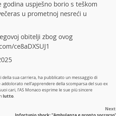
se godina uspješno borio s teškom
 večeras u prometnoj nesreći u
govoj obitelji zbog ovog
r.com/ce8aDXSUJ1
 2025
i della sua carriera, ha pubblicato un messaggio di
 è addolorato nell’apprendere della scomparsa del suo ex
suoi cari, l’AS Monaco esprime le sue più sincere
in
lutto
.
Next
Infortunio shock: “Ambulanza e pronto soccorso