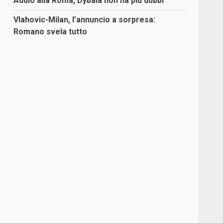
Addio alla Roma, Dybala non ha più dubbi
Vlahovic-Milan, l’annuncio a sorpresa:
Romano svela tutto