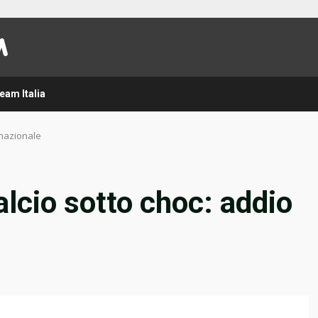
eam Italia
 nazionale
alcio sotto choc: addio