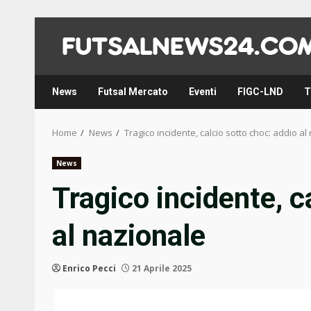
Skip
to
content
News
Futsal Mercato
Eventi
FIGC-LND
T
Home
News
Tragico incidente, calcio sotto choc: addio al
News
Tragico incidente, c
al nazionale
Enrico Pecci
21 Aprile 2025