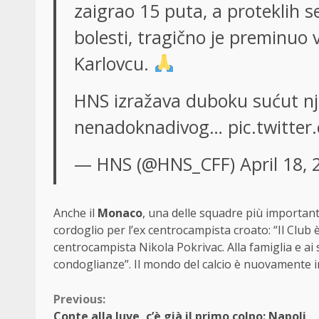
zaigrao 15 puta, a proteklih 
bolesti, tragično je preminuo
Karlovcu.
HNS izražava duboku sućut nje
nenadoknadivog…
pic.twitte
— HNS (@HNS_CFF)
April 18,
Anche il
Monaco
, una delle squadre più important
cordoglio per l’ex centrocampista croato: “Il Club
centrocampista Nikola Pokrivac. Alla famiglia e ai 
condoglianze”. Il mondo del calcio è nuovamente 
Continue
Previous:
Conte alla Juve, c’è già il primo colpo: Napoli