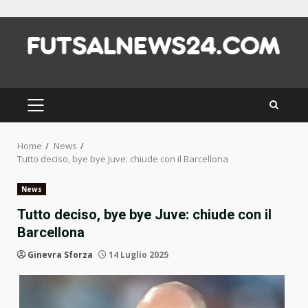
Skip
to
content
PRIMARY
MENU
Home
News
Tutto deciso, bye bye Juve: chiude con il Barcellona
News
Tutto deciso, bye bye Juve: chiude con il
Barcellona
Ginevra Sforza
14 Luglio 2025