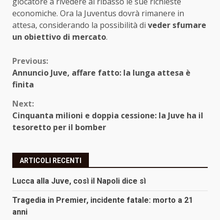
giocatore a rivedere al ribasso le sue richieste
economiche. Ora la Juventus dovrà rimanere in
attesa, considerando la possibilità di
veder sfumare
un obiettivo di mercato
.
Continue
Previous:
Annuncio Juve, affare fatto: la lunga attesa è
Reading
finita
Next:
Cinquanta milioni e doppia cessione: la Juve ha il
tesoretto per il bomber
ARTICOLI RECENTI
Lucca alla Juve, così il Napoli dice sì
Tragedia in Premier, incidente fatale: morto a 21
anni