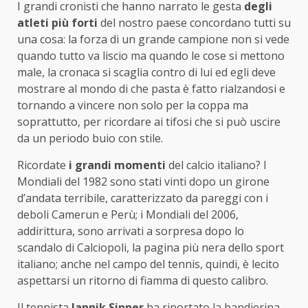
I grandi cronisti che hanno narrato le gesta
degli
atleti più forti
del nostro paese concordano tutti su
una cosa: la forza di un grande campione non si vede
quando tutto va liscio ma quando le cose si mettono
male, la cronaca si scaglia contro di lui ed egli deve
mostrare al mondo di che pasta è fatto rialzandosi e
tornando a vincere non solo per la coppa ma
soprattutto, per ricordare ai tifosi che si può uscire
da un periodo buio con stile.
Ricordate
i grandi momenti
del calcio italiano? I
Mondiali del 1982 sono stati vinti dopo un girone
d’andata terribile, caratterizzato da pareggi con i
deboli Camerun e Perù; i Mondiali del 2006,
addirittura, sono arrivati a sorpresa dopo lo
scandalo di Calciopoli, la pagina più nera dello sport
italiano; anche nel campo del tennis, quindi, è lecito
aspettarsi un ritorno di fiamma di questo calibro.
Il tennista
Jannik Sinner
ha riportato la bandierina