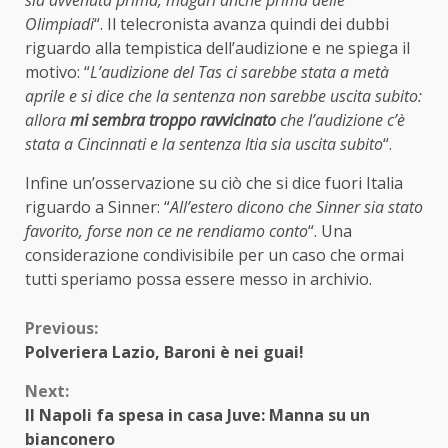
sia avvenuta prima, magari anche prima delle
Olimpiadi
“. Il telecronista avanza quindi dei dubbi
riguardo alla tempistica dell’audizione e ne spiega il
motivo: “
L’audizione del Tas ci sarebbe stata a metà
aprile e si dice che la sentenza non sarebbe uscita subito:
allora
mi sembra troppo ravvicinato
che l’audizione c’è
stata a Cincinnati e la sentenza Itia sia uscita subito
“.
Infine un’osservazione su ciò che si dice fuori Italia
riguardo a Sinner: “
All’estero dicono che Sinner sia stato
favorito, forse non ce ne rendiamo conto
“. Una
considerazione condivisibile per un caso che ormai
tutti speriamo possa essere messo in archivio.
Continue
Previous:
Polveriera Lazio, Baroni è nei guai!
Reading
Next:
Il Napoli fa spesa in casa Juve: Manna su un
bianconero