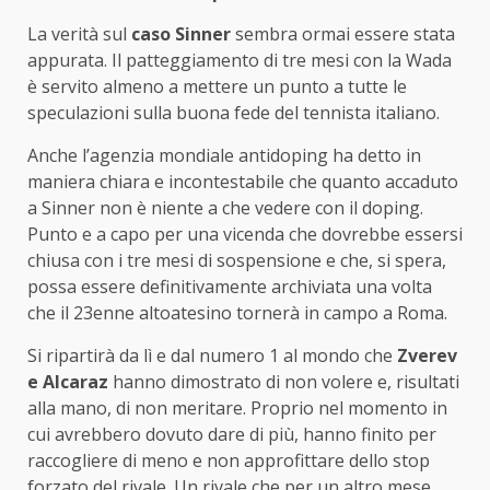
La verità sul
caso Sinner
sembra ormai essere stata
appurata. Il patteggiamento di tre mesi con la Wada
è servito almeno a mettere un punto a tutte le
speculazioni sulla buona fede del tennista italiano.
Anche l’agenzia mondiale antidoping ha detto in
maniera chiara e incontestabile che quanto accaduto
a Sinner non è niente a che vedere con il doping.
Punto e a capo per una vicenda che dovrebbe essersi
chiusa con i tre mesi di sospensione e che, si spera,
possa essere definitivamente archiviata una volta
che il 23enne altoatesino tornerà in campo a Roma.
Si ripartirà da lì e dal numero 1 al mondo che
Zverev
e Alcaraz
hanno dimostrato di non volere e, risultati
alla mano, di non meritare. Proprio nel momento in
cui avrebbero dovuto dare di più, hanno finito per
raccogliere di meno e non approfittare dello stop
forzato del rivale. Un rivale che per un altro mese