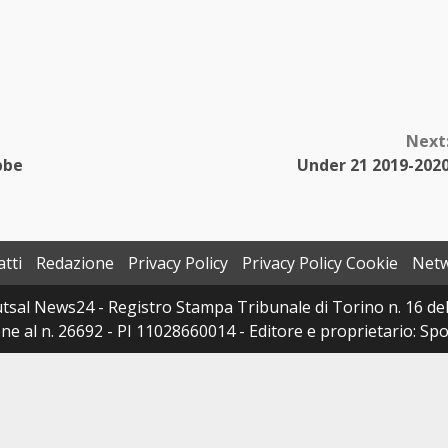
Next
bbe
Under 21 2019-202
tti
Redazione
Privacy Policy
Privacy Policy Cookie
Net
sal News24 - Registro Stampa Tribunale di Torino n. 16 del 
e al n. 26692 - PI 11028660014 - Editore e proprietario: Sport