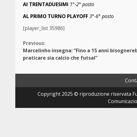
AI TRENTADUESIMI
1°-2° posto
AL PRIMO TURNO PLAYOFF
3°-6° posto
[player_list 35986]
Continue
Previous:
Marcelinho insegna: “Fino a 15 anni bisognere
Reading
praticare sia calcio che futsal”
Conta
Copyright 2025 © riproduzione riservata Fut
Comunicazion