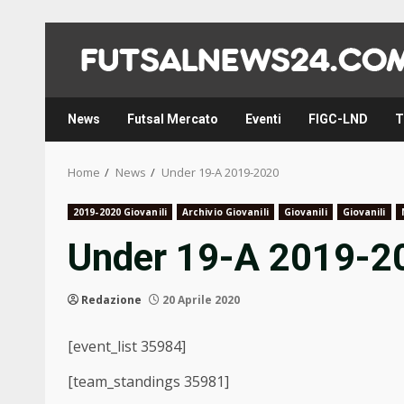
Skip
to
content
News
Futsal Mercato
Eventi
FIGC-LND
T
Home
News
Under 19-A 2019-2020
2019-2020 Giovanili
Archivio Giovanili
Giovanili
Giovanili
Under 19-A 2019-2
Redazione
20 Aprile 2020
[event_list 35984]
[team_standings 35981]