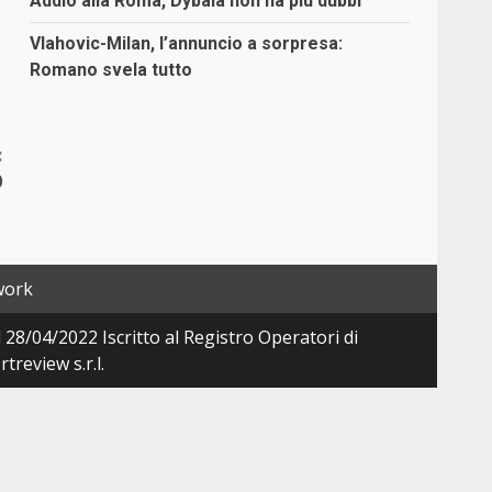
Addio alla Roma, Dybala non ha più dubbi
Vlahovic-Milan, l’annuncio a sorpresa:
Romano svela tutto
:
0
work
28/04/2022 Iscritto al Registro Operatori di
review s.r.l.