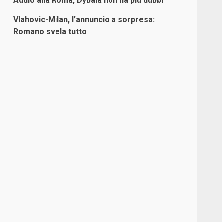
Addio alla Roma, Dybala non ha più dubbi
Vlahovic-Milan, l’annuncio a sorpresa:
Romano svela tutto