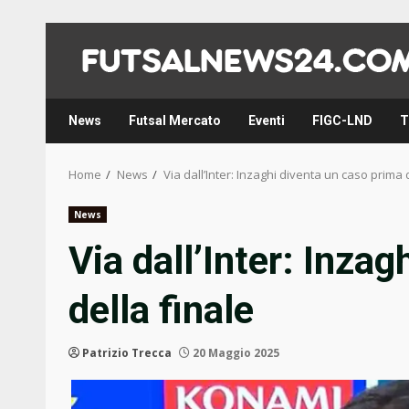
Skip
to
content
News
Futsal Mercato
Eventi
FIGC-LND
T
Home
News
Via dall’Inter: Inzaghi diventa un caso prima 
News
Via dall’Inter: Inza
della finale
Patrizio Trecca
20 Maggio 2025