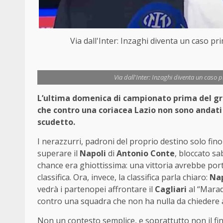
Via dall'Inter: Inzaghi diventa un caso p
Via dall'Inter: Inzaghi diventa un caso
L’ultima domenica di campionato prima del gran 
che contro una coriacea Lazio non sono andati
scudetto.
I nerazzurri, padroni del proprio destino solo fin
superare il
Napoli
di
Antonio Conte
, bloccato s
chance era ghiottissima: una vittoria avrebbe por
classifica. Ora, invece, la classifica parla chiaro:
Nap
vedrà i partenopei affrontare il
Cagliari
al “Marad
contro una squadra che non ha nulla da chiedere 
Non un contesto semplice, e soprattutto non il fin