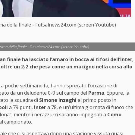
rima della finale - Futsalnews24.com (screen Youtube)
 prima della finale - Futsalnews24.com (screen Youtube)
finale ha lasciato l’amaro in bocca ai tifosi dell’Inter,
 oltre un 2-2 che pesa come un macigno nella corsa allo
o a poche settimane fa, hanno sprecato l’occasione di
abato da un deludente 0-0 sul campo del
Parma
. Eppure, la
tato la squadra di
Simone Inzaghi
al primo posto in
oli
a 79 punti,
Inter
a 78, e un’ultima giornata di fuoco che
ona”, mentre i nerazzurri saranno impegnati a
Como
al campionato.
ale che ci si aspettava dopo una stagione vissuta quasi