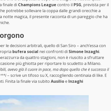
a finale di
Champions League
contro il
PSG
, prevista per il
he potrebbe sollevare la coppa dalle grandi orecchie a
ella notte magica, il presente racconta di un pareggio che ha
miche.
nsorgono
 le decisioni arbitrali, quello di San Siro – anch’essa con
propria
bufera social
nei confronti di
Simone Inzaghi
.
nerazzurra da quattro stagioni, non è riuscito a sfruttare
occasione più ghiotta per riportare lo scudetto a Milano.
ibili, avevo già il cuore in pace, ma dopo quello che è successo il
***i
– scrive un tifoso su X, raccogliendo centinaia di like. E
. Finita la finale via subito
Ausilio
e
Inzaghi