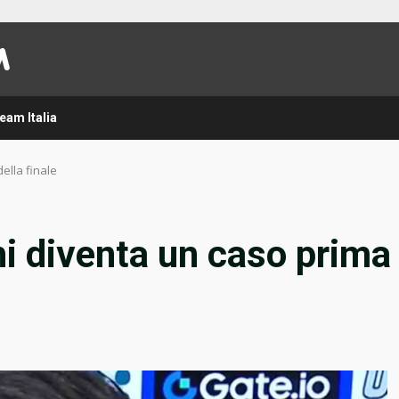
eam Italia
della finale
ghi diventa un caso prima