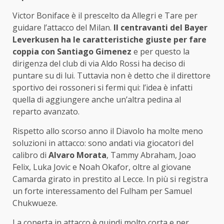
Victor Boniface è il prescelto da Allegri e Tare per
guidare l’attacco del Milan.
Il centravanti del Bayer
Leverkusen ha le caratteristiche giuste per fare
coppia con Santiago Gimenez
e per questo la
dirigenza del club di via Aldo Rossi ha deciso di
puntare su di lui. Tuttavia non è detto che il direttore
sportivo dei rossoneri si fermi qui: l’idea è infatti
quella di aggiungere anche un’altra pedina al
reparto avanzato.
Rispetto allo scorso anno il Diavolo ha molte meno
soluzioni in attacco: sono andati via giocatori del
calibro di
Alvaro Morata
, Tammy Abraham, Joao
Felix, Luka Jovic e Noah Okafor, oltre al giovane
Camarda girato in prestito al Lecce. In più si registra
un forte interessamento del Fulham per Samuel
Chukwueze.
La coperta in attacco è quindi molto corta e per