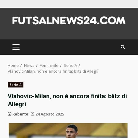
Skip
to
content
PRIMARY
MENU
Home
News
Femminile
Serie A
Vlahovic-Milan, non è ancora finita: blitz di Allegri
Serie A
Vlahovic-Milan, non è ancora finita: blitz di
Allegri
Roberto
24 Agosto 2025