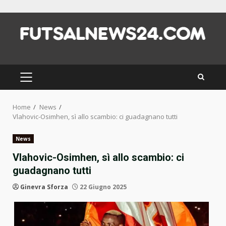
Skip
to
content
PRIMARY
MENU
Home
News
Vlahovic-Osimhen, sì allo scambio: ci guadagnano tutti
News
Vlahovic-Osimhen, sì allo scambio: ci
guadagnano tutti
Ginevra Sforza
22 Giugno 2025