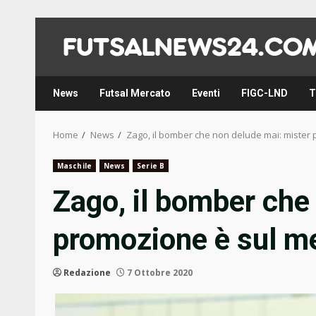
Skip
to
content
News
Futsal Mercato
Eventi
FIGC-LND
T
Home
News
Zago, il bomber che non delude mai: mister
Maschile
News
Serie B
Zago, il bomber che
promozione è sul m
Redazione
7 Ottobre 2020