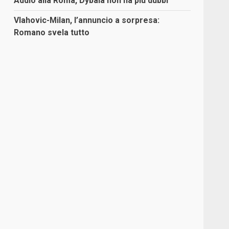
Addio alla Roma, Dybala non ha più dubbi
Vlahovic-Milan, l’annuncio a sorpresa:
Romano svela tutto