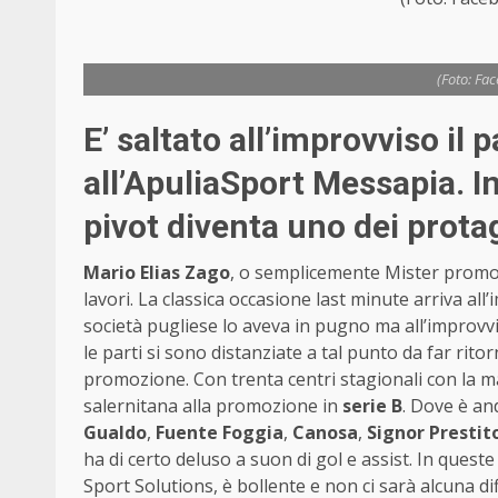
(Foto: Fa
E’ saltato all’improvviso il
all’ApuliaSport Messapia. In
pivot diventa uno dei prota
Mario Elias Zago
, o semplicemente Mister promozi
lavori. La classica occasione last minute arriva all
società pugliese lo aveva in pugno ma all’improvvi
le parti si sono distanziate a tal punto da far rito
promozione. Con trenta centri stagionali con la m
salernitana alla promozione in
serie B
. Dove è an
Gualdo
,
Fuente Foggia
,
Canosa
,
Signor Presti
ha di certo deluso a suon di gol e assist. In ques
Sport Solutions, è bollente e non ci sarà alcuna di