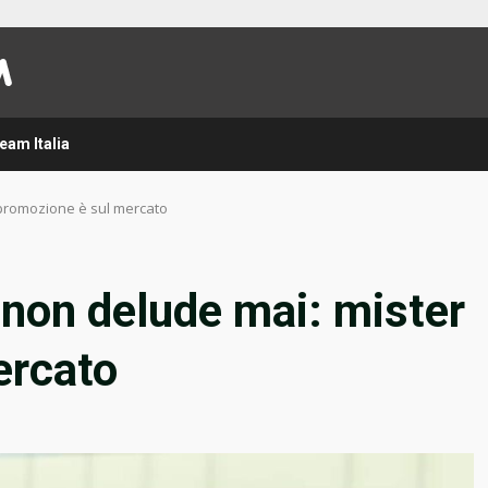
eam Italia
 promozione è sul mercato
 non delude mai: mister
ercato