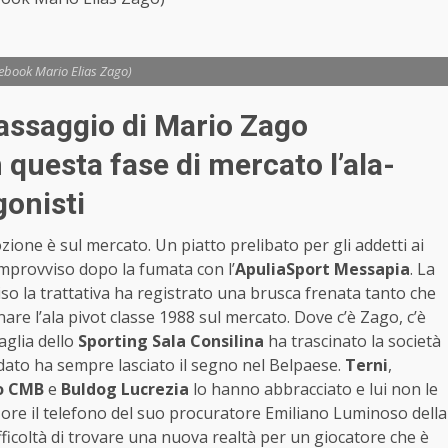
cebook Mario Elias Zago)
 passaggio di Mario Zago
 questa fase di mercato l’ala-
gonisti
one è sul mercato. Un piatto prelibato per gli addetti ai
’improvviso dopo la fumata con l’
ApuliaSport Messapia
. La
so la trattativa ha registrato una brusca frenata tanto che
rnare l’ala pivot classe 1988 sul mercato. Dove c’è Zago, c’è
aglia dello
Sporting Sala Consilina
ha trascinato la società
dato ha sempre lasciato il segno nel Belpaese.
Terni
,
to CMB
e
Buldog Lucrezia
lo hanno abbracciato e lui non le
te ore il telefono del suo procuratore Emiliano Luminoso della
fficoltà di trovare una nuova realtà per un giocatore che è